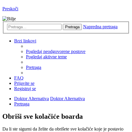
Preskoči
Napredna pretraga
Pretraga
Brzi linkovi
Pogledaj neodgovorene postove
Pogledaj aktivne teme
Pretraga
FAQ
Prijavite se
Registruj se
Doktor Alternativa
Doktor Alternativa
Pretraga
Obriši sve kolačiće boarda
Da li ste sigurni da želite da obrišete sve kolačiće koje je postavio