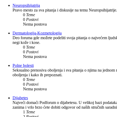
Neuropsihijatrija
Pravo mesto za sva pitanja i diskusije na temu Neuropsihijatrije
0
Teme
0
Postovi
Nema postova
Dermatologija-Kozmetologija
Deo foruma gde možete podeliti svoja pitanja o najvećem ljudsk
negi kože i kose.
0
Teme
0
Postovi
Nema postova
Polne bolesti
Seksualno prenosiva oboljenja i sva pitanja o njima na jednom m
oboljenja i kako ih prepoznati.
0
Teme
0
Postovi
Nema postova
Dijabetes
Najveći domaći Podforum o dijabetesu. U velikoj bazi podataka m
zanima i vrlo brzo ćete dobiti odgovor od naših stručnih saradn
1
Teme
2
Postovi