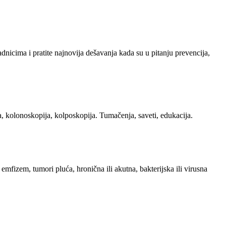
adnicima i pratite najnovija dešavanja kada su u pitanju prevencija,
a, kolonoskopija, kolposkopija. Tumačenja, saveti, edukacija.
 emfizem, tumori pluća, hronična ili akutna, bakterijska ili virusna