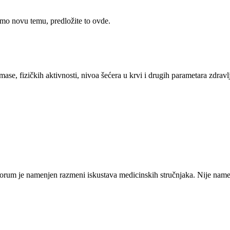
rimo novu temu, predložite to ovde.
se, fizičkih aktivnosti, nivoa šećera u krvi i drugih parametara zdravl
orum je namenjen razmeni iskustava medicinskih stručnjaka. Nije namen