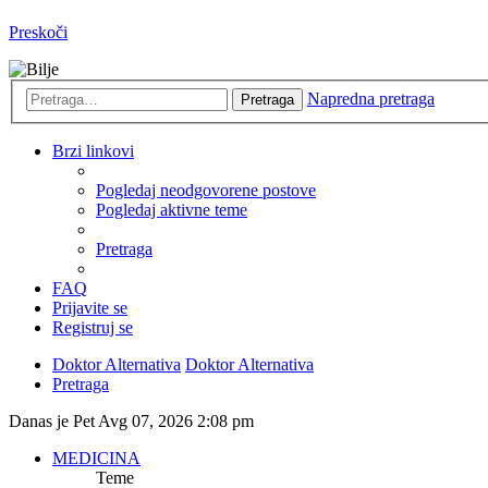
Preskoči
Napredna pretraga
Pretraga
Brzi linkovi
Pogledaj neodgovorene postove
Pogledaj aktivne teme
Pretraga
FAQ
Prijavite se
Registruj se
Doktor Alternativa
Doktor Alternativa
Pretraga
Danas je Pet Avg 07, 2026 2:08 pm
MEDICINA
Teme