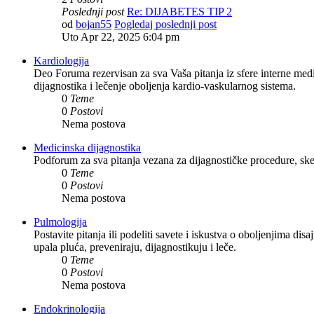
Poslednji post
Re: DIJABETES TIP 2
od
bojan55
Pogledaj poslednji post
Uto Apr 22, 2025 6:04 pm
Kardiologija
Deo Foruma rezervisan za sva Vaša pitanja iz sfere interne medic
dijagnostika i lečenje oboljenja kardio-vaskularnog sistema.
0
Teme
0
Postovi
Nema postova
Medicinska dijagnostika
Podforum za sva pitanja vezana za dijagnostičke procedure, sken
0
Teme
0
Postovi
Nema postova
Pulmologija
Postavite pitanja ili podeliti savete i iskustva o oboljenjima di
upala pluća, preveniraju, dijagnostikuju i leče.
0
Teme
0
Postovi
Nema postova
Endokrinologija