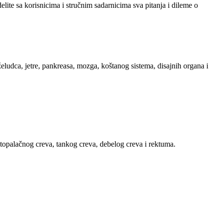
ite sa korisnicima i stručnim sadarnicima sva pitanja i dileme o
ludca, jetre, pankreasa, mozga, koštanog sistema, disajnih organa i
estopalačnog creva, tankog creva, debelog creva i rektuma.