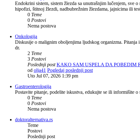
Endokrini sistem, sistem žlezda sa unutrašnjim lučenjem, sve o
hipofizi, štitnoj žlezdi, nadbubrežnim žlezdama, jajnicima ili tes
0
Teme
0
Postovi
Nema postova
Onkologija
Diskusije o malignim oboljenjima ljudskog organizma. Pitanja i
dr.
2
Teme
3
Postovi
Poslednji post
KAKO SAM USPELA DA POBEDIM
od
olja41
Pogledaj poslednji post
Uto Jul 07, 2026 1:39 pm
Gastroenterologija
Postavite pitanje, podelite iskustva, edukujte se ili informišit
0
Teme
0
Postovi
Nema postova
doktoralternativa.rs
Teme
Postovi
Poslednji post