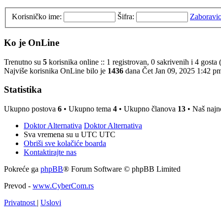
Korisničko ime:
Šifra:
Zaboravio
Ko je OnLine
Trenutno su
5
korisnika online :: 1 registrovan, 0 sakrivenih i 4 gosta
Najviše korisnika OnLine bilo je
1436
dana Čet Jan 09, 2025 1:42 p
Statistika
Ukupno postova
6
• Ukupno tema
4
• Ukupno članova
13
• Naš najno
Doktor Alternativa
Doktor Alternativa
Sva vremena su u UTC UTC
Obriši sve kolačiće boarda
Kontaktirajte nas
Pokreće ga
phpBB
® Forum Software © phpBB Limited
Prevod -
www.CyberCom.rs
Privatnost
|
Uslovi