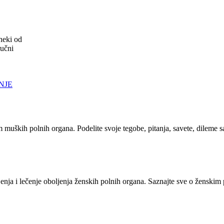
neki od
ručni
NJE
m muških polnih organa. Podelite svoje tegobe, pitanja, savete, dileme 
nja i lečenje oboljenja ženskih polnih organa. Saznajte sve o ženskim