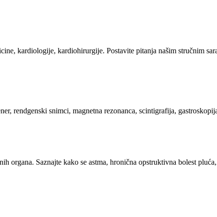
ine, kardiologije, kardiohirurgije. Postavite pitanja našim stručnim sar
er, rendgenski snimci, magnetna rezonanca, scintigrafija, gastroskopij
sajnih organa. Saznajte kako se astma, hronična opstruktivna bolest pluća,