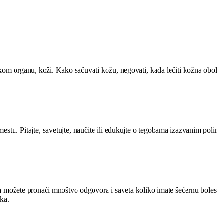
.
om organu, koži. Kako sačuvati kožu, negovati, kada lečiti kožna obolj
estu. Pitajte, savetujte, naučite ili edukujte o tegobama izazvanim poli
ožete pronaći mnoštvo odgovora i saveta koliko imate šećernu bolest ili
ika.