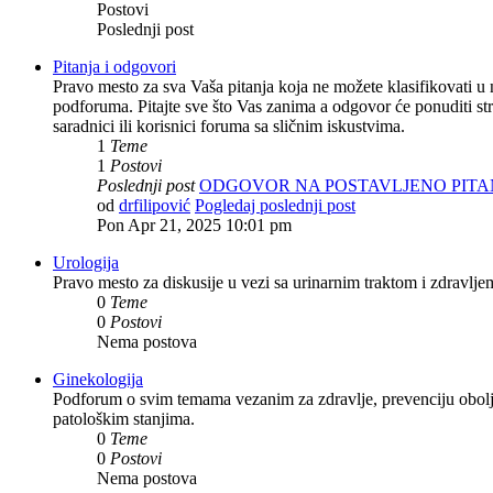
Postovi
Poslednji post
Pitanja i odgovori
Pravo mesto za sva Vaša pitanja koja ne možete klasifikovati u 
podforuma. Pitajte sve što Vas zanima a odgovor će ponuditi st
saradnici ili korisnici foruma sa sličnim iskustvima.
1
Teme
1
Postovi
Poslednji post
ODGOVOR NA POSTAVLJENO PITA
od
drfilipović
Pogledaj poslednji post
Pon Apr 21, 2025 10:01 pm
Urologija
Pravo mesto za diskusije u vezi sa urinarnim traktom i zdravlje
0
Teme
0
Postovi
Nema postova
Ginekologija
Podforum o svim temama vezanim za zdravlje, prevenciju obolje
patološkim stanjima.
0
Teme
0
Postovi
Nema postova