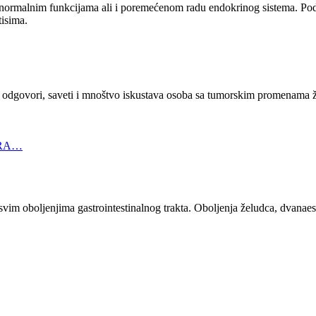
 normalnim funkcijama ali i poremećenom radu endokrinog sistema. Podel
tisima.
 odgovori, saveti i mnoštvo iskustava osoba sa tumorskim promenama že
 RA…
e o svim oboljenjima gastrointestinalnog trakta. Oboljenja želudca, dvana