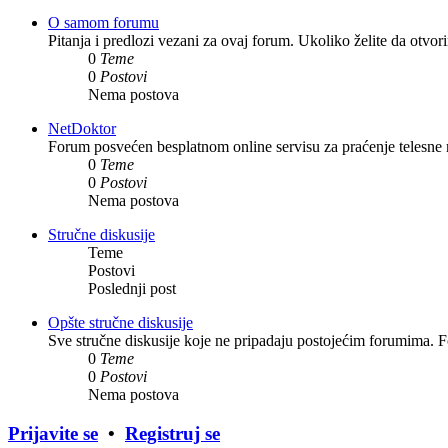
O samom forumu
Pitanja i predlozi vezani za ovaj forum. Ukoliko želite da otvo
0
Teme
0
Postovi
Nema postova
NetDoktor
Forum posvećen besplatnom online servisu za praćenje telesne ma
0
Teme
0
Postovi
Nema postova
Stručne diskusije
Teme
Postovi
Poslednji post
Opšte stručne diskusije
Sve stručne diskusije koje ne pripadaju postojećim forumima. F
0
Teme
0
Postovi
Nema postova
Prijavite se
•
Registruj se