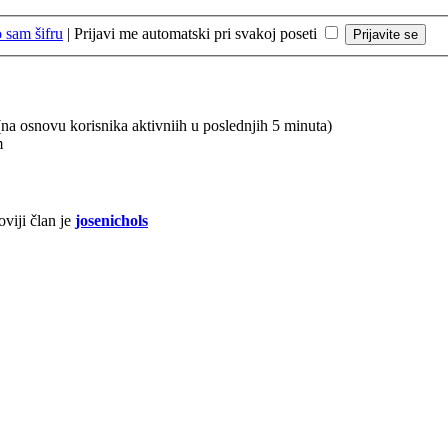
 sam šifru
|
Prijavi me automatski pri svakoj poseti
 (na osnovu korisnika aktivniih u poslednjih 5 minuta)
m
viji član je
josenichols