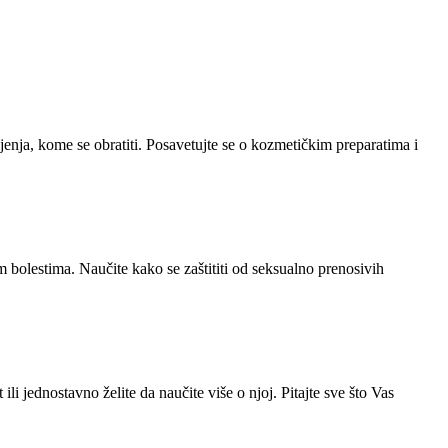
enja, kome se obratiti. Posavetujte se o kozmetičkim preparatima i
m bolestima. Naučite kako se zaštititi od seksualno prenosivih
 jednostavno želite da naučite više o njoj. Pitajte sve što Vas