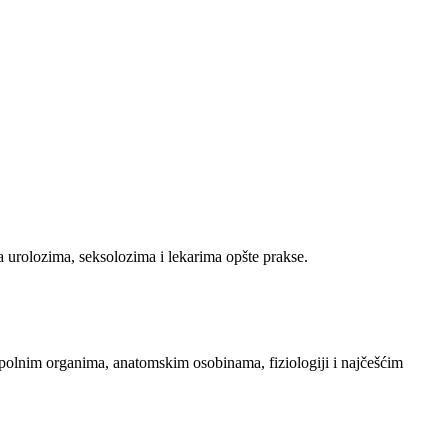
sa urolozima, seksolozima i lekarima opšte prakse.
 polnim organima, anatomskim osobinama, fiziologiji i najčešćim