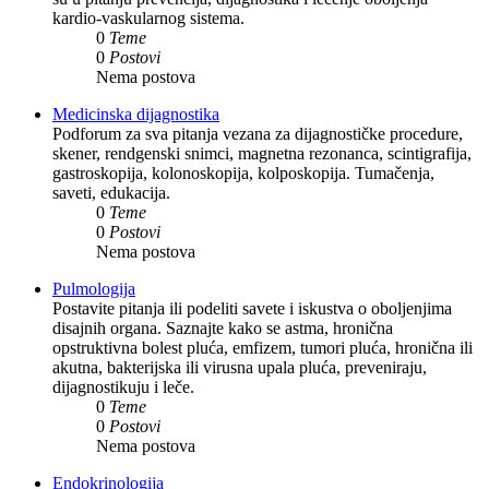
kardio-vaskularnog sistema.
0
Teme
0
Postovi
Nema postova
Medicinska dijagnostika
Podforum za sva pitanja vezana za dijagnostičke procedure,
skener, rendgenski snimci, magnetna rezonanca, scintigrafija,
gastroskopija, kolonoskopija, kolposkopija. Tumačenja,
saveti, edukacija.
0
Teme
0
Postovi
Nema postova
Pulmologija
Postavite pitanja ili podeliti savete i iskustva o oboljenjima
disajnih organa. Saznajte kako se astma, hronična
opstruktivna bolest pluća, emfizem, tumori pluća, hronična ili
akutna, bakterijska ili virusna upala pluća, preveniraju,
dijagnostikuju i leče.
0
Teme
0
Postovi
Nema postova
Endokrinologija