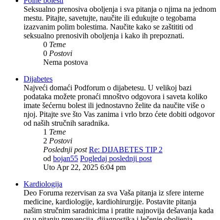
Polne bolesti
Seksualno prenosiva oboljenja i sva pitanja o njima na jednom
mestu. Pitajte, savetujte, naučite ili edukujte o tegobama
izazvanim polim bolestima. Naučite kako se zaštititi od
seksualno prenosivih oboljenja i kako ih prepoznati.
0
Teme
0
Postovi
Nema postova
Dijabetes
Najveći domaći Podforum o dijabetesu. U velikoj bazi
podataka možete pronaći mnoštvo odgovora i saveta koliko
imate šećernu bolest ili jednostavno želite da naučite više o
njoj. Pitajte sve što Vas zanima i vrlo brzo ćete dobiti odgovor
od naših stručnih saradnika.
1
Teme
2
Postovi
Poslednji post
Re: DIJABETES TIP 2
od
bojan55
Pogledaj poslednji post
Uto Apr 22, 2025 6:04 pm
Kardiologija
Deo Foruma rezervisan za sva Vaša pitanja iz sfere interne
medicine, kardiologije, kardiohirurgije. Postavite pitanja
našim stručnim saradnicima i pratite najnovija dešavanja kada
su u pitanju prevencija, dijagnostika i lečenje oboljenja