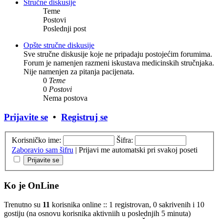
Stručne diskusije
Teme
Postovi
Poslednji post
Opšte stručne diskusije
Sve stručne diskusije koje ne pripadaju postojećim forumima.
Forum je namenjen razmeni iskustava medicinskih stručnjaka.
Nije namenjen za pitanja pacijenata.
0
Teme
0
Postovi
Nema postova
Prijavite se
•
Registruj se
Korisničko ime:
Šifra:
Zaboravio sam šifru
|
Prijavi me automatski pri svakoj poseti
Ko je OnLine
Trenutno su
11
korisnika online :: 1 registrovan, 0 sakrivenih i 10
gostiju (na osnovu korisnika aktivniih u poslednjih 5 minuta)