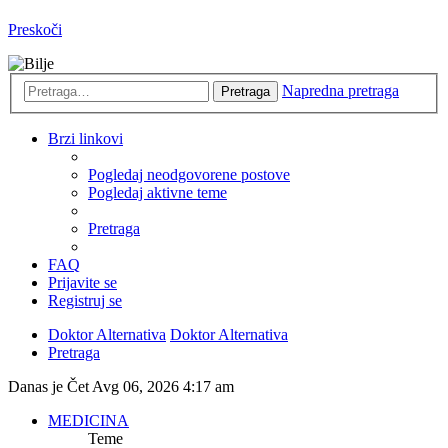
Preskoči
Napredna pretraga
Pretraga
Brzi linkovi
Pogledaj neodgovorene postove
Pogledaj aktivne teme
Pretraga
FAQ
Prijavite se
Registruj se
Doktor Alternativa
Doktor Alternativa
Pretraga
Danas je Čet Avg 06, 2026 4:17 am
MEDICINA
Teme