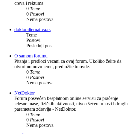
creva i rektuma.
0
Teme
0
Postovi
Nema postova
doktoralternativa.rs
Teme
Postovi
Poslednji post
O samom forumu
Pitanja i predlozi vezani za ovaj forum. Ukoliko želite da
otvorimo novu temu, predložite to ovde.
0
Teme
0
Postovi
Nema postova
NetDoktor
Forum posvećen besplatnom online servisu za praćenje
telesne mase, fizičkih aktivnosti, nivoa šećera u krvi i drugih
parametara zdravlja - NetDoktor.
0
Teme
0
Postovi
Nema postova