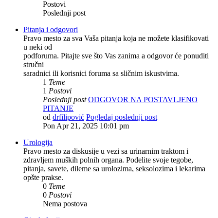
Postovi
Poslednji post
Pitanja i odgovori
Pravo mesto za sva Vaša pitanja koja ne možete klasifikovati
u neki od
podforuma. Pitajte sve što Vas zanima a odgovor će ponuditi
stručni
saradnici ili korisnici foruma sa sličnim iskustvima.
1
Teme
1
Postovi
Poslednji post
ODGOVOR NA POSTAVLJENO
PITANJE
od
drfilipović
Pogledaj poslednji post
Pon Apr 21, 2025 10:01 pm
Urologija
Pravo mesto za diskusije u vezi sa urinarnim traktom i
zdravljem muških polnih organa. Podelite svoje tegobe,
pitanja, savete, dileme sa urolozima, seksolozima i lekarima
opšte prakse.
0
Teme
0
Postovi
Nema postova