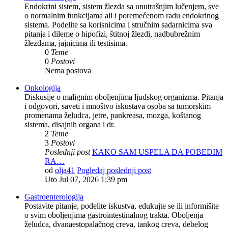
Endokrini sistem, sistem žlezda sa unutrašnjim lučenjem, sve
o normalnim funkcijama ali i poremećenom radu endokrinog
sistema. Podelite sa korisnicima i stručnim sadarnicima sva
pitanja i dileme o hipofizi, štitnoj žlezdi, nadbubrežnim
žlezdama, jajnicima ili testisima.
0
Teme
0
Postovi
Nema postova
Onkologija
Diskusije o malignim oboljenjima ljudskog organizma. Pitanja
i odgovori, saveti i mnoštvo iskustava osoba sa tumorskim
promenama želudca, jetre, pankreasa, mozga, koštanog
sistema, disajnih organa i dr.
2
Teme
3
Postovi
Poslednji post
KAKO SAM USPELA DA POBEDIM
RA…
od
olja41
Pogledaj poslednji post
Uto Jul 07, 2026 1:39 pm
Gastroenterologija
Postavite pitanje, podelite iskustva, edukujte se ili informišite
o svim oboljenjima gastrointestinalnog trakta. Oboljenja
želudca, dvanaestopalačnog creva, tankog creva, debelog