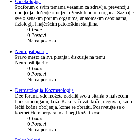
Ginekologija
Podforum o svim temama vezanim za zdravlje, prevenciju
oboljenja i lečenje oboljenja ženskih polnih organa. Saznajte
sve o ženskim polnim organima, anatomskim osobinama,
fiziologiji i najčešćim patološkim stanjima.
0
Teme
0
Postovi
Nema postova
Neuropsihijatrija
Pravo mesto za sva pitanja i diskusije na temu
Neuropsihijatrije.
0
Teme
0
Postovi
Nema postova
Dermatologija-Kozmetologija
Deo foruma gde možete podeliti svoja pitanja o najvećem
ljudskom organu, koži. Kako sačuvati kožu, negovati, kada
lečiti kožna oboljenja, kome se obratiti. Posavetujte se o
kozmetičkim preparatima i negi kože i kose.
0
Teme
0
Postovi
Nema postova