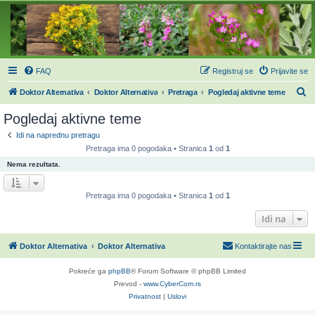
FAQ
Registruj se
Prijavite se
P
Doktor Alternativa
Doktor Alternativa
Pretraga
Pogledaj aktivne teme
r
Pogledaj aktivne teme
e
Idi na naprednu pretragu
t
Pretraga ima 0 pogodaka • Stranica
1
od
1
r
Nema rezultata.
a
g
Pretraga ima 0 pogodaka • Stranica
1
od
1
a
Idi na
Doktor Alternativa
Doktor Alternativa
Kontaktirajte nas
Pokreće ga
phpBB
® Forum Software © phpBB Limited
Prevod -
www.CyberCom.rs
Privatnost
|
Uslovi