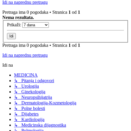
Idi na naprednu pretragu
Pretraga ima 0 pogodaka • Stranica
1
od
1
Nema rezultata.
Prikaži:
Pretraga ima 0 pogodaka • Stranica
1
od
1
Idi na naprednu pretragu
Idi na
MEDICINA
↳ Pitanja i odgovori
↳ Urologija
↳ Ginekologija
↳ Neuropsihijatrija
↳ Dermatologija-Kozmetologija
↳ Polne bolesti
↳ Dijabetes
↳ Kardiologija
↳ Medicinska dijagnostika
↳ Pulmologija