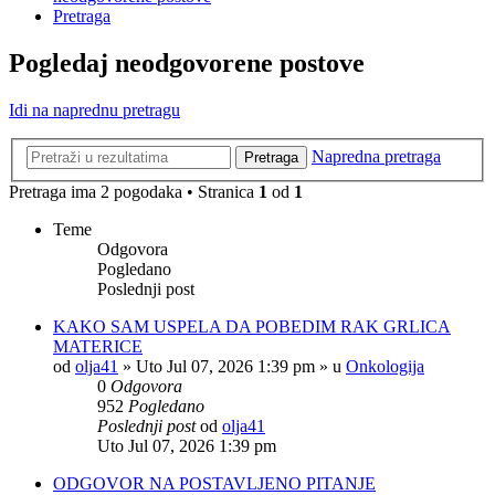
Pretraga
Pogledaj neodgovorene postove
Idi na naprednu pretragu
Napredna pretraga
Pretraga
Pretraga ima 2 pogodaka • Stranica
1
od
1
Teme
Odgovora
Pogledano
Poslednji post
KAKO SAM USPELA DA POBEDIM RAK GRLICA
MATERICE
od
olja41
»
Uto Jul 07, 2026 1:39 pm
» u
Onkologija
0
Odgovora
952
Pogledano
Poslednji post
od
olja41
Uto Jul 07, 2026 1:39 pm
ODGOVOR NA POSTAVLJENO PITANJE