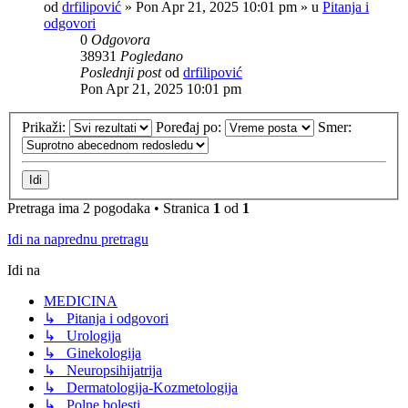
od
drfilipović
»
Pon Apr 21, 2025 10:01 pm
» u
Pitanja i
odgovori
0
Odgovora
38931
Pogledano
Poslednji post
od
drfilipović
Pon Apr 21, 2025 10:01 pm
Prikaži:
Poređaj po:
Smer:
Pretraga ima 2 pogodaka • Stranica
1
od
1
Idi na naprednu pretragu
Idi na
MEDICINA
↳ Pitanja i odgovori
↳ Urologija
↳ Ginekologija
↳ Neuropsihijatrija
↳ Dermatologija-Kozmetologija
↳ Polne bolesti