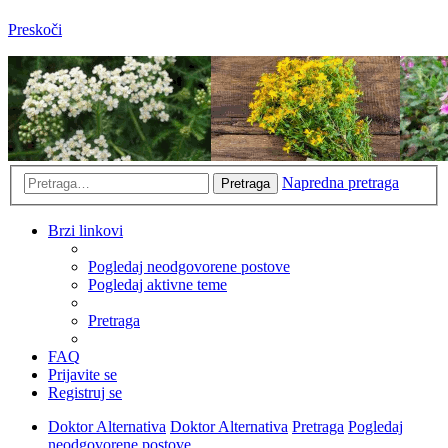
Preskoči
Napredna pretraga
Pretraga
Brzi linkovi
Pogledaj neodgovorene postove
Pogledaj aktivne teme
Pretraga
FAQ
Prijavite se
Registruj se
Doktor Alternativa
Doktor Alternativa
Pretraga
Pogledaj
neodgovorene postove