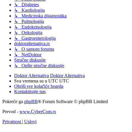
↳ Dijabetes
↳ Kardiologija
↳ Medicinska dijagnostika
↳ Pulmologija
↳ Endokrinologija
↳ Onkologija
↳ Gastroenterologija
doktoralternativa.rs
↳ O samom forumu
↳ NetDoktor
Stručne diskusije
↳ Opšte stručne diskusije
Doktor Alternativa
Doktor Alternativa
Sva vremena su u UTC UTC
Obriši sve kolačiće boarda
Kontaktirajte nas
Pokreće ga
phpBB
® Forum Software © phpBB Limited
Prevod -
www.CyberCom.rs
Privatnost
|
Uslovi