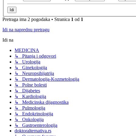
Pretraga ima 2 pogodaka • Stranica
1
od
1
Idi na naprednu pretragu
Idi na
MEDICINA
↳ Pitanja i odgovori
↳ Urologija
↳ Ginekologija
↳ Neuropsihijatrija
↳ Dermatologija-Kozmetologija
↳ Polne bolesti
↳ Dijabetes
↳ Kardiologija
↳ Medicinska dijagnostika
↳ Pulmologija
↳ Endokrinologija
↳ Onkologija
↳ Gastroenterologija
doktoralternativa.rs