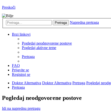
Preskoči
Napredna pretraga
Pretraga
Brzi linkovi
Pogledaj neodgovorene postove
Pogledaj aktivne teme
Pretraga
FAQ
Prijavite se
Registruj se
Doktor Alternativa
Doktor Alternativa
Pretraga
Pogledaj neodg
Pretraga
Pogledaj neodgovorene postove
Idi na naprednu pretragu