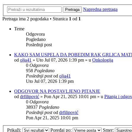
Napredna pretraga
Pretraga
Pretraga ima 2 pogodaka • Stranica
1
od
1
Teme
Odgovora
Pogledano
Poslednji post
KAKO SAM USPELA DA POBEDIM RAK GRLICA MAT
od
olja41
»
Uto Jul 07, 2026 1:39 pm
» u
Onkologija
0
Odgovora
958
Pogledano
Poslednji post
od
olja41
Uto Jul 07, 2026 1:39 pm
ODGOVOR NA POSTAVLJENO PITANJE
od
drfilipović
»
Pon Apr 21, 2025 10:01 pm
» u
Pitanja i odgov
0
Odgovora
38937
Pogledano
Poslednji post
od
drfilipović
Pon Apr 21, 2025 10:01 pm
Prikaži:
Poređaj po:
Smer: