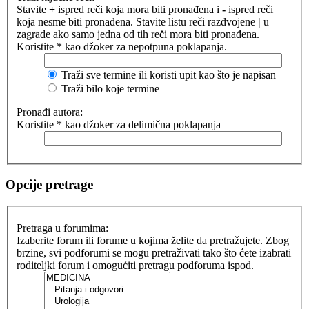
Stavite
+
ispred reči koja mora biti pronađena i
-
ispred reči
koja nesme biti pronađena. Stavite listu reči razdvojene
|
u
zagrade ako samo jedna od tih reči mora biti pronađena.
Koristite * kao džoker za nepotpuna poklapanja.
Traži sve termine ili koristi upit kao što je napisan
Traži bilo koje termine
Pronađi autora:
Koristite * kao džoker za delimična poklapanja
Opcije pretrage
Pretraga u forumima:
Izaberite forum ili forume u kojima želite da pretražujete. Zbog
brzine, svi podforumi se mogu pretraživati tako što ćete izabrati
roditeljki forum i omogućiti pretragu podforuma ispod.