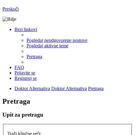
Preskoči
Brzi linkovi
Pogledaj neodgovorene postove
Pogledaj aktivne teme
Pretraga
FAQ
Prijavite se
Registruj se
Doktor Alternativa
Doktor Alternativa
Pretraga
Pretraga
Upit za pretragu
Traži ključne reči: