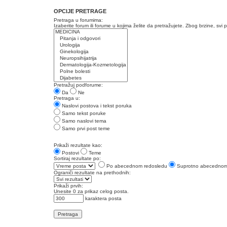
OPCIJE PRETRAGE
Pretraga u forumima:
Izaberite forum ili forume u kojima želite da pretražujete. Zbog brzine, svi
Pretražuj podforume:
Da
Ne
Pretraga u:
Naslovi postova i tekst poruka
Samo tekst poruke
Samo naslovi tema
Samo prvi post teme
Prikaži rezultate kao:
Postovi
Teme
Sortiraj rezultate po:
Po abecednom redosledu
Suprotno abecednom
Ograniči rezultate na prethodnih:
Prikaži prvih:
Unesite 0 za prikaz celog posta.
karaktera posta