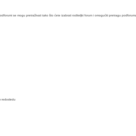
 podforumi se mogu pretraživati tako što ćete izabrati roditeljki forum i omogućiti pretragu podforum
 redosledu