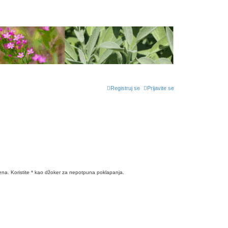
Registruj se
Prijavite se
ena. Koristite * kao džoker za nepotpuna poklapanja.