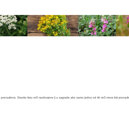
i pronađena. Stavite listu reči razdvojene
|
u zagrade ako samo jedna od tih reči mora biti pronađ