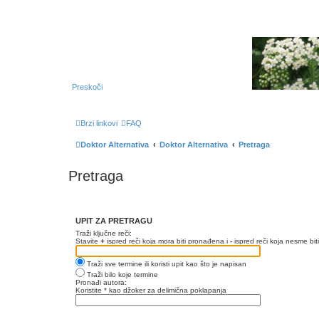
Preskoči
Brzi linkovi
FAQ
Doktor Alternativa
Doktor Alternativa
Pretraga
Pretraga
UPIT ZA PRETRAGU
Traži ključne reči:
Stavite
+
ispred reči koja mora biti pronađena i
-
ispred reči koja nesme bit
Traži sve termine ili koristi upit kao što je napisan
Traži bilo koje termine
Pronađi autora:
Koristite * kao džoker za delimična poklapanja