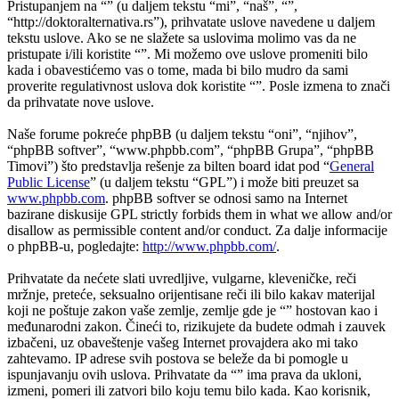
Pristupanjem na “” (u daljem tekstu “mi”, “naš”, “”,
“http://doktoralternativa.rs”), prihvatate uslove navedene u daljem
tekstu uslove. Ako se ne slažete sa uslovima molimo vas da ne
pristupate i/ili koristite “”. Mi možemo ove uslove promeniti bilo
kada i obavestićemo vas o tome, mada bi bilo mudro da sami
proverite regulativnost uslova dok koristite “”. Posle izmena to znači
da prihvatate nove uslove.
Naše forume pokreće phpBB (u daljem tekstu “oni”, “njihov”,
“phpBB softver”, “www.phpbb.com”, “phpBB Grupa”, “phpBB
Timovi”) što predstavlja rešenje za bilten board idat pod “
General
Public License
” (u daljem tekstu “GPL”) i može biti preuzet sa
www.phpbb.com
. phpBB softver se odnosi samo na Internet
bazirane diskusije GPL strictly forbids them in what we allow and/or
disallow as permissible content and/or conduct. Za dalje informacije
o phpBB-u, pogledajte:
http://www.phpbb.com/
.
Prihvatate da nećete slati uvredljive, vulgarne, kleveničke, reči
mržnje, preteće, seksualno orijentisane reči ili bilo kakav materijal
koji ne poštuje zakon vaše zemlje, zemlje gde je “” hostovan kao i
međunarodni zakon. Čineći to, rizikujete da budete odmah i zauvek
izbačeni, uz obaveštenje vašeg Internet provajdera ako mi tako
zahtevamo. IP adrese svih postova se beleže da bi pomogle u
ispunjavanju ovih uslova. Prihvatate da “” ima prava da ukloni,
izmeni, pomeri ili zatvori bilo koju temu bilo kada. Kao korisnik,