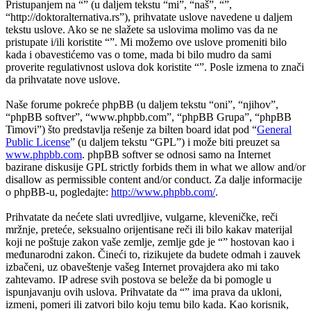
Pristupanjem na “” (u daljem tekstu “mi”, “naš”, “”,
“http://doktoralternativa.rs”), prihvatate uslove navedene u daljem
tekstu uslove. Ako se ne slažete sa uslovima molimo vas da ne
pristupate i/ili koristite “”. Mi možemo ove uslove promeniti bilo
kada i obavestićemo vas o tome, mada bi bilo mudro da sami
proverite regulativnost uslova dok koristite “”. Posle izmena to znači
da prihvatate nove uslove.
Naše forume pokreće phpBB (u daljem tekstu “oni”, “njihov”,
“phpBB softver”, “www.phpbb.com”, “phpBB Grupa”, “phpBB
Timovi”) što predstavlja rešenje za bilten board idat pod “
General
Public License
” (u daljem tekstu “GPL”) i može biti preuzet sa
www.phpbb.com
. phpBB softver se odnosi samo na Internet
bazirane diskusije GPL strictly forbids them in what we allow and/or
disallow as permissible content and/or conduct. Za dalje informacije
o phpBB-u, pogledajte:
http://www.phpbb.com/
.
Prihvatate da nećete slati uvredljive, vulgarne, kleveničke, reči
mržnje, preteće, seksualno orijentisane reči ili bilo kakav materijal
koji ne poštuje zakon vaše zemlje, zemlje gde je “” hostovan kao i
međunarodni zakon. Čineći to, rizikujete da budete odmah i zauvek
izbačeni, uz obaveštenje vašeg Internet provajdera ako mi tako
zahtevamo. IP adrese svih postova se beleže da bi pomogle u
ispunjavanju ovih uslova. Prihvatate da “” ima prava da ukloni,
izmeni, pomeri ili zatvori bilo koju temu bilo kada. Kao korisnik,