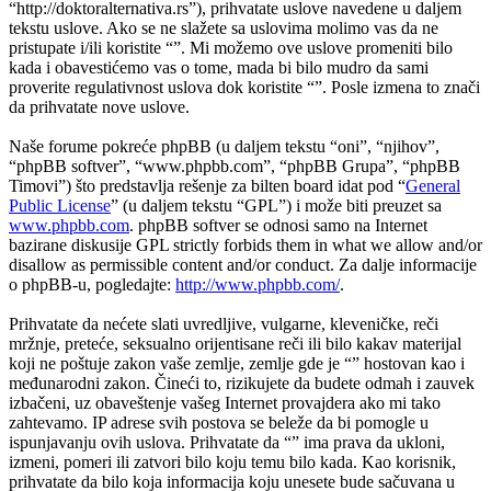
“http://doktoralternativa.rs”), prihvatate uslove navedene u daljem
tekstu uslove. Ako se ne slažete sa uslovima molimo vas da ne
pristupate i/ili koristite “”. Mi možemo ove uslove promeniti bilo
kada i obavestićemo vas o tome, mada bi bilo mudro da sami
proverite regulativnost uslova dok koristite “”. Posle izmena to znači
da prihvatate nove uslove.
Naše forume pokreće phpBB (u daljem tekstu “oni”, “njihov”,
“phpBB softver”, “www.phpbb.com”, “phpBB Grupa”, “phpBB
Timovi”) što predstavlja rešenje za bilten board idat pod “
General
Public License
” (u daljem tekstu “GPL”) i može biti preuzet sa
www.phpbb.com
. phpBB softver se odnosi samo na Internet
bazirane diskusije GPL strictly forbids them in what we allow and/or
disallow as permissible content and/or conduct. Za dalje informacije
o phpBB-u, pogledajte:
http://www.phpbb.com/
.
Prihvatate da nećete slati uvredljive, vulgarne, kleveničke, reči
mržnje, preteće, seksualno orijentisane reči ili bilo kakav materijal
koji ne poštuje zakon vaše zemlje, zemlje gde je “” hostovan kao i
međunarodni zakon. Čineći to, rizikujete da budete odmah i zauvek
izbačeni, uz obaveštenje vašeg Internet provajdera ako mi tako
zahtevamo. IP adrese svih postova se beleže da bi pomogle u
ispunjavanju ovih uslova. Prihvatate da “” ima prava da ukloni,
izmeni, pomeri ili zatvori bilo koju temu bilo kada. Kao korisnik,
prihvatate da bilo koja informacija koju unesete bude sačuvana u