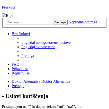
Preskoči
Napredna pretraga
Pretraga
Brzi linkovi
Pogledaj neodgovorene postove
Pogledaj aktivne teme
Pretraga
FAQ
Prijavite se
Registruj se
Doktor Alternativa
Doktor Alternativa
Pretraga
- Uslovi korišćenja
Pristupanjem na “” (u daljem tekstu “mi”, “naš”, “”,