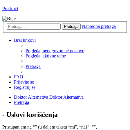
Preskoči
Napredna pretraga
Pretraga
Brzi linkovi
Pogledaj neodgovorene postove
Pogledaj aktivne teme
Pretraga
FAQ
Prijavite se
Registruj se
Doktor Alternativa
Doktor Alternativa
Pretraga
- Uslovi korišćenja
Pristupanjem na “” (u daljem tekstu “mi”, “naš”, “”,