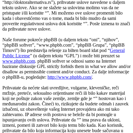
“http://doktoralternativa.rs”), prihvatate uslove navedene u daljem
tekstu uslove. Ako se ne slažete sa uslovima molimo vas da ne
pristupate i/ili koristite “”. Mi možemo ove uslove promeniti bilo
kada i obavestićemo vas o tome, mada bi bilo mudro da sami
proverite regulativnost uslova dok koristite “”. Posle izmena to znači
da prihvatate nove uslove.
Naše forume pokreće phpBB (u daljem tekstu “oni”, “njihov”,
“phpBB softver”, “www.phpbb.com”, “phpBB Grupa”, “phpBB
Timovi”) što predstavlja rešenje za bilten board idat pod “
General
Public License
” (u daljem tekstu “GPL”) i može biti preuzet sa
www.phpbb.com
. phpBB softver se odnosi samo na Internet
bazirane diskusije GPL strictly forbids them in what we allow and/or
disallow as permissible content and/or conduct. Za dalje informacije
o phpBB-u, pogledajte:
http://www.phpbb.com/
.
Prihvatate da nećete slati uvredljive, vulgarne, kleveničke, reči
mržnje, preteće, seksualno orijentisane reči ili bilo kakav materijal
koji ne poštuje zakon vaše zemlje, zemlje gde je “” hostovan kao i
međunarodni zakon. Čineći to, rizikujete da budete odmah i zauvek
izbačeni, uz obaveštenje vašeg Internet provajdera ako mi tako
zahtevamo. IP adrese svih postova se beleže da bi pomogle u
ispunjavanju ovih uslova. Prihvatate da “” ima prava da ukloni,
izmeni, pomeri ili zatvori bilo koju temu bilo kada. Kao korisnik,
prihvatate da bilo koja informacija koju unesete bude sačuvana u