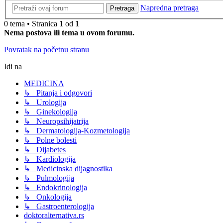
Napredna pretraga
Pretraga
0 tema • Stranica
1
od
1
Nema postova ili tema u ovom forumu.
Povratak na početnu stranu
Idi na
MEDICINA
↳ Pitanja i odgovori
↳ Urologija
↳ Ginekologija
↳ Neuropsihijatrija
↳ Dermatologija-Kozmetologija
↳ Polne bolesti
↳ Dijabetes
↳ Kardiologija
↳ Medicinska dijagnostika
↳ Pulmologija
↳ Endokrinologija
↳ Onkologija
↳ Gastroenterologija
doktoralternativa.rs