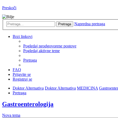
Preskoči
Napredna pretraga
Pretraga
Brzi linkovi
Pogledaj neodgovorene postove
Pogledaj aktivne teme
Pretraga
FAQ
Prijavite se
Registruj se
Doktor Alternativa
Doktor Alternativa
MEDICINA
Gastroenter
Pretraga
Gastroenterologija
Nova tema