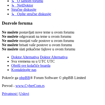
↳ O samom forumu
↳ NetDoktor
Stručne diskusije
↳ Opšte stručne diskusije
Dozvole foruma
Ne možete
postavljati nove teme u ovom forumu
Ne možete
odgovarati na teme u ovom forumu
Ne možete
monjati vaše postove u ovom forumu
Ne možete
brisati vaše postove u ovom forumu
Ne možete
slati prikačene fajlove u ovom forumu
Doktor Alternativa
Doktor Alternativa
Sva vremena su u UTC UTC
Obriši sve kolačiće boarda
Kontaktirajte nas
Pokreće ga
phpBB
® Forum Software © phpBB Limited
Prevod -
www.CyberCom.rs
Privatnost
|
Uslovi