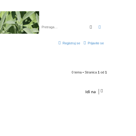
Pretraga
Napredna pretra
Registruj se
Prijavite se
0 tema • Stranica
1
od
1
Idi na