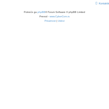
Kontakti
Pokreće ga
phpBB
® Forum Software © phpBB Limited
Prevod -
www.CyberCom.rs
Privatnost
|
Uslovi