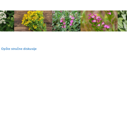
Opšte stručne diskusije
dna pretraga