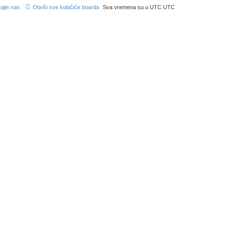
rajte nas
Obriši sve kolačiće boarda
Sva vremena su u UTC UTC