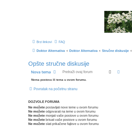
Brzi linkovi
FAQ
Doktor Alternativa
Doktor Alternativa
Stručne diskusije
Opšte stručne diskusije
Pretraga
Napre
Nova tema
Nema postova ili tema u ovom forumu.
Povratak na početnu stranu
DOZVOLE FORUMA
Ne možete
postavljati nove teme u ovom forumu
Ne možete
odgovarati na teme u ovom forumu
Ne možete
monjati vaše postove u ovom forumu
Ne možete
brisati vaše postove u ovom forumu
Ne možete
slati prikačene fajlove u ovom forumu