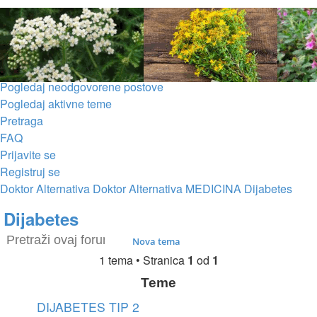
Pogledaj neodgovorene postove
Pogledaj aktivne teme
Pretraga
FAQ
Prijavite se
Registruj se
Doktor Alternativa
Doktor Alternativa
MEDICINA
Dijabetes
Pretraga
Dijabetes
Pretraga
Napredna pretraga
Nova tema
1 tema • Stranica
1
od
1
Teme
DIJABETES TIP 2