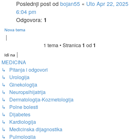
Poslednji post od
bojan55
«
Uto Apr 22, 2025
6:04 pm
Odgovora:
1
Nova tema
1 tema • Stranica
1
od
1
Idi na
MEDICINA
↳ Pitanja i odgovori
↳ Urologija
↳ Ginekologija
↳ Neuropsihijatrija
↳ Dermatologija-Kozmetologija
↳ Polne bolesti
↳ Dijabetes
↳ Kardiologija
↳ Medicinska dijagnostika
↳ Pulmologija