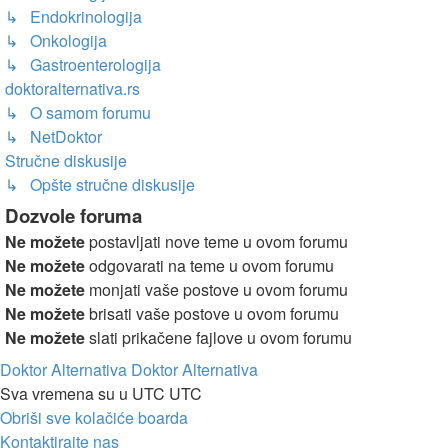
↳ Endokrinologija
↳ Onkologija
↳ Gastroenterologija
doktoralternativa.rs
↳ O samom forumu
↳ NetDoktor
Stručne diskusije
↳ Opšte stručne diskusije
Dozvole foruma
Ne možete
postavljati nove teme u ovom forumu
Ne možete
odgovarati na teme u ovom forumu
Ne možete
monjati vaše postove u ovom forumu
Ne možete
brisati vaše postove u ovom forumu
Ne možete
slati prikačene fajlove u ovom forumu
Doktor Alternativa
Doktor Alternativa
Sva vremena su u UTC UTC
Obriši sve kolačiće boarda
Kontaktirajte nas