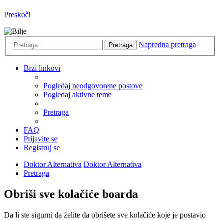
Preskoči
Napredna pretraga
Pretraga
Brzi linkovi
Pogledaj neodgovorene postove
Pogledaj aktivne teme
Pretraga
FAQ
Prijavite se
Registruj se
Doktor Alternativa
Doktor Alternativa
Pretraga
Obriši sve kolačiće boarda
Da li ste sigurni da želite da obrišete sve kolačiće koje je postavio