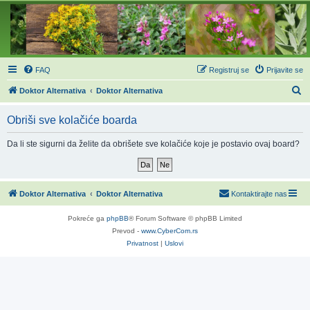
FAQ
Registruj se
Prijavite se
P
Doktor Alternativa
Doktor Alternativa
r
Obriši sve kolačiće boarda
e
t
Da li ste sigurni da želite da obrišete sve kolačiće koje je postavio ovaj board?
r
a
g
Doktor Alternativa
Doktor Alternativa
Kontaktirajte nas
a
Pokreće ga
phpBB
® Forum Software © phpBB Limited
Prevod -
www.CyberCom.rs
Privatnost
|
Uslovi