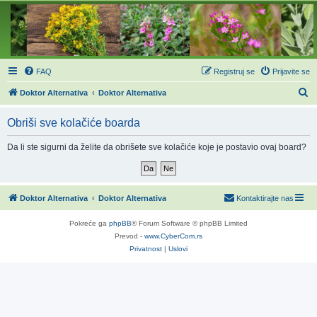
FAQ
Registruj se
Prijavite se
P
Doktor Alternativa
Doktor Alternativa
r
Obriši sve kolačiće boarda
e
t
Da li ste sigurni da želite da obrišete sve kolačiće koje je postavio ovaj board?
r
a
g
Doktor Alternativa
Doktor Alternativa
Kontaktirajte nas
a
Pokreće ga
phpBB
® Forum Software © phpBB Limited
Prevod -
www.CyberCom.rs
Privatnost
|
Uslovi