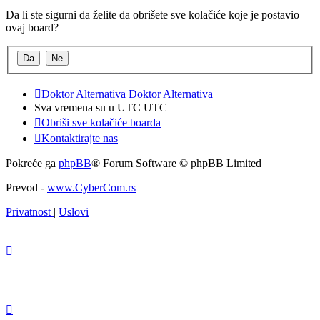
Da li ste sigurni da želite da obrišete sve kolačiće koje je postavio
ovaj board?
Doktor Alternativa
Doktor Alternativa
Sva vremena su u UTC UTC
Obriši sve kolačiće boarda
Kontaktirajte nas
Pokreće ga
phpBB
® Forum Software © phpBB Limited
Prevod -
www.CyberCom.rs
Privatnost
|
Uslovi