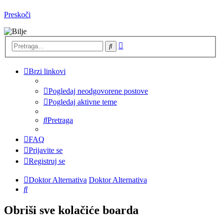
Preskoči
Napredna
Pretraga
pretraga
Brzi linkovi
Pogledaj neodgovorene postove
Pogledaj aktivne teme
Pretraga
FAQ
Prijavite se
Registruj se
Doktor Alternativa
Doktor Alternativa
Pretraga
Obriši sve kolačiće boarda