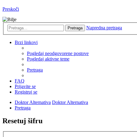
Preskoči
Napredna pretraga
Pretraga
Brzi linkovi
Pogledaj neodgovorene postove
Pogledaj aktivne teme
Pretraga
FAQ
Prijavite se
Registruj se
Doktor Alternativa
Doktor Alternativa
Pretraga
Resetuj šifru