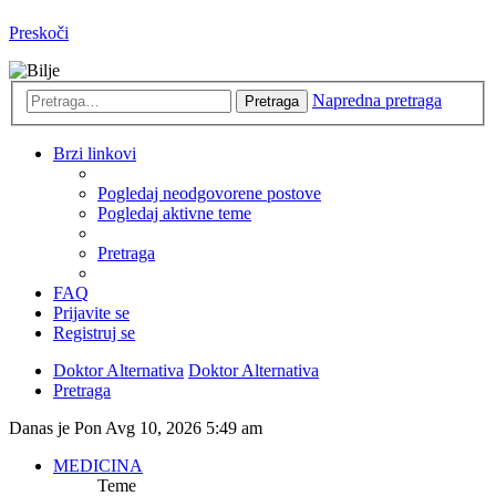
Preskoči
Napredna pretraga
Pretraga
Brzi linkovi
Pogledaj neodgovorene postove
Pogledaj aktivne teme
Pretraga
FAQ
Prijavite se
Registruj se
Doktor Alternativa
Doktor Alternativa
Pretraga
Danas je Pon Avg 10, 2026 5:49 am
MEDICINA
Teme