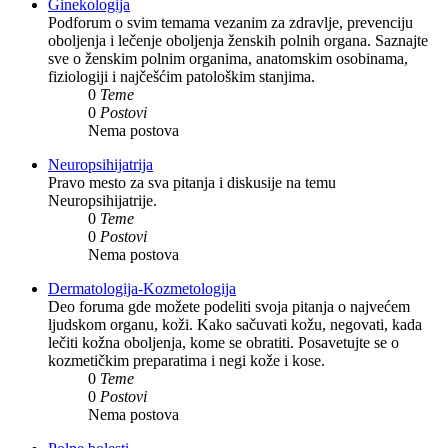
Ginekologija
Podforum o svim temama vezanim za zdravlje, prevenciju
oboljenja i lečenje oboljenja ženskih polnih organa. Saznajte
sve o ženskim polnim organima, anatomskim osobinama,
fiziologiji i najčešćim patološkim stanjima.
0
Teme
0
Postovi
Nema postova
Neuropsihijatrija
Pravo mesto za sva pitanja i diskusije na temu
Neuropsihijatrije.
0
Teme
0
Postovi
Nema postova
Dermatologija-Kozmetologija
Deo foruma gde možete podeliti svoja pitanja o najvećem
ljudskom organu, koži. Kako sačuvati kožu, negovati, kada
lečiti kožna oboljenja, kome se obratiti. Posavetujte se o
kozmetičkim preparatima i negi kože i kose.
0
Teme
0
Postovi
Nema postova