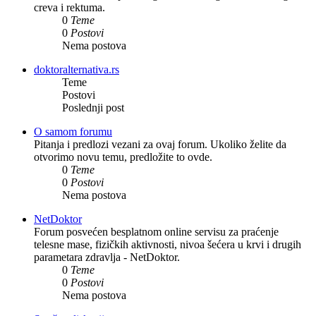
creva i rektuma.
0
Teme
0
Postovi
Nema postova
doktoralternativa.rs
Teme
Postovi
Poslednji post
O samom forumu
Pitanja i predlozi vezani za ovaj forum. Ukoliko želite da
otvorimo novu temu, predložite to ovde.
0
Teme
0
Postovi
Nema postova
NetDoktor
Forum posvećen besplatnom online servisu za praćenje
telesne mase, fizičkih aktivnosti, nivoa šećera u krvi i drugih
parametara zdravlja - NetDoktor.
0
Teme
0
Postovi
Nema postova