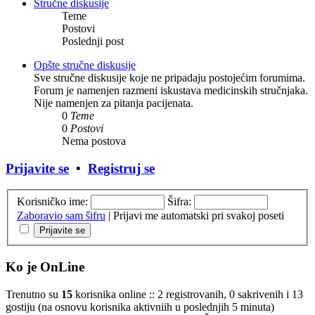
Stručne diskusije
Teme
Postovi
Poslednji post
Opšte stručne diskusije
Sve stručne diskusije koje ne pripadaju postojećim forumima.
Forum je namenjen razmeni iskustava medicinskih stručnjaka.
Nije namenjen za pitanja pacijenata.
0
Teme
0
Postovi
Nema postova
Prijavite se
•
Registruj se
Korisničko ime:
Šifra:
Zaboravio sam šifru
|
Prijavi me automatski pri svakoj poseti
Ko je OnLine
Trenutno su
15
korisnika online :: 2 registrovanih, 0 sakrivenih i 13
gostiju (na osnovu korisnika aktivniih u poslednjih 5 minuta)