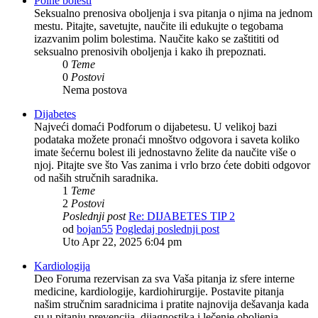
Polne bolesti
Seksualno prenosiva oboljenja i sva pitanja o njima na jednom
mestu. Pitajte, savetujte, naučite ili edukujte o tegobama
izazvanim polim bolestima. Naučite kako se zaštititi od
seksualno prenosivih oboljenja i kako ih prepoznati.
0
Teme
0
Postovi
Nema postova
Dijabetes
Najveći domaći Podforum o dijabetesu. U velikoj bazi
podataka možete pronaći mnoštvo odgovora i saveta koliko
imate šećernu bolest ili jednostavno želite da naučite više o
njoj. Pitajte sve što Vas zanima i vrlo brzo ćete dobiti odgovor
od naših stručnih saradnika.
1
Teme
2
Postovi
Poslednji post
Re: DIJABETES TIP 2
od
bojan55
Pogledaj poslednji post
Uto Apr 22, 2025 6:04 pm
Kardiologija
Deo Foruma rezervisan za sva Vaša pitanja iz sfere interne
medicine, kardiologije, kardiohirurgije. Postavite pitanja
našim stručnim saradnicima i pratite najnovija dešavanja kada
su u pitanju prevencija, dijagnostika i lečenje oboljenja