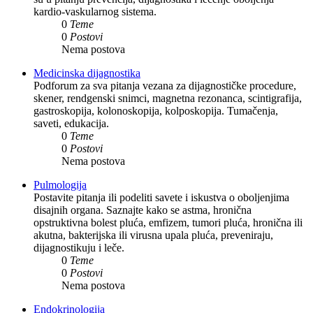
kardio-vaskularnog sistema.
0
Teme
0
Postovi
Nema postova
Medicinska dijagnostika
Podforum za sva pitanja vezana za dijagnostičke procedure,
skener, rendgenski snimci, magnetna rezonanca, scintigrafija,
gastroskopija, kolonoskopija, kolposkopija. Tumačenja,
saveti, edukacija.
0
Teme
0
Postovi
Nema postova
Pulmologija
Postavite pitanja ili podeliti savete i iskustva o oboljenjima
disajnih organa. Saznajte kako se astma, hronična
opstruktivna bolest pluća, emfizem, tumori pluća, hronična ili
akutna, bakterijska ili virusna upala pluća, preveniraju,
dijagnostikuju i leče.
0
Teme
0
Postovi
Nema postova
Endokrinologija