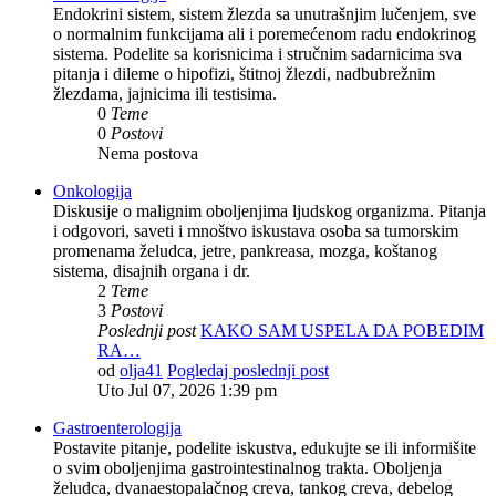
Endokrini sistem, sistem žlezda sa unutrašnjim lučenjem, sve
o normalnim funkcijama ali i poremećenom radu endokrinog
sistema. Podelite sa korisnicima i stručnim sadarnicima sva
pitanja i dileme o hipofizi, štitnoj žlezdi, nadbubrežnim
žlezdama, jajnicima ili testisima.
0
Teme
0
Postovi
Nema postova
Onkologija
Diskusije o malignim oboljenjima ljudskog organizma. Pitanja
i odgovori, saveti i mnoštvo iskustava osoba sa tumorskim
promenama želudca, jetre, pankreasa, mozga, koštanog
sistema, disajnih organa i dr.
2
Teme
3
Postovi
Poslednji post
KAKO SAM USPELA DA POBEDIM
RA…
od
olja41
Pogledaj poslednji post
Uto Jul 07, 2026 1:39 pm
Gastroenterologija
Postavite pitanje, podelite iskustva, edukujte se ili informišite
o svim oboljenjima gastrointestinalnog trakta. Oboljenja
želudca, dvanaestopalačnog creva, tankog creva, debelog