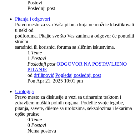
Postovi
Poslednji post
Pitanja i odgovori
Pravo mesto za sva Vaša pitanja koja ne možete klasifikovati
u neki od
podforuma. Pitajte sve što Vas zanima a odgovor će ponuditi
stručni
saradnici ili korisnici foruma sa sličnim iskustvima.
1
Teme
1
Postovi
Poslednji post
ODGOVOR NA POSTAVLJENO
PITANJE
od
drfilipović
Pogledaj poslednji post
Pon Apr 21, 2025 10:01 pm
Urologija
Pravo mesto za diskusije u vezi sa urinarnim traktom i
zdravljem muških polnih organa. Podelite svoje tegobe,
pitanja, savete, dileme sa urolozima, seksolozima i lekarima
opšte prakse.
0
Teme
0
Postovi
Nema postova