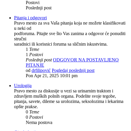
Postovi
Poslednji post
Pitanja i odgovori
Pravo mesto za sva Vaša pitanja koja ne možete klasifikovati
u neki od
podforuma. Pitajte sve što Vas zanima a odgovor će ponuditi
stručni
saradnici ili korisnici foruma sa sličnim iskustvima.
1
Teme
1
Postovi
Poslednji post
ODGOVOR NA POSTAVLJENO
PITANJE
od
drfilipović
Pogledaj poslednji post
Pon Apr 21, 2025 10:01 pm
Urologija
Pravo mesto za diskusije u vezi sa urinarnim traktom i
zdravljem muških polnih organa. Podelite svoje tegobe,
pitanja, savete, dileme sa urolozima, seksolozima i lekarima
opšte prakse.
0
Teme
0
Postovi
Nema postova