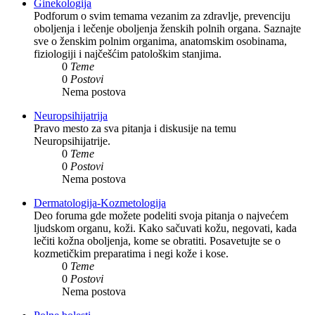
Ginekologija
Podforum o svim temama vezanim za zdravlje, prevenciju
oboljenja i lečenje oboljenja ženskih polnih organa. Saznajte
sve o ženskim polnim organima, anatomskim osobinama,
fiziologiji i najčešćim patološkim stanjima.
0
Teme
0
Postovi
Nema postova
Neuropsihijatrija
Pravo mesto za sva pitanja i diskusije na temu
Neuropsihijatrije.
0
Teme
0
Postovi
Nema postova
Dermatologija-Kozmetologija
Deo foruma gde možete podeliti svoja pitanja o najvećem
ljudskom organu, koži. Kako sačuvati kožu, negovati, kada
lečiti kožna oboljenja, kome se obratiti. Posavetujte se o
kozmetičkim preparatima i negi kože i kose.
0
Teme
0
Postovi
Nema postova