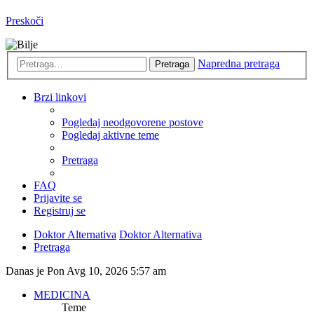
Preskoči
Napredna pretraga
Pretraga
Brzi linkovi
Pogledaj neodgovorene postove
Pogledaj aktivne teme
Pretraga
FAQ
Prijavite se
Registruj se
Doktor Alternativa
Doktor Alternativa
Pretraga
Danas je Pon Avg 10, 2026 5:57 am
MEDICINA
Teme