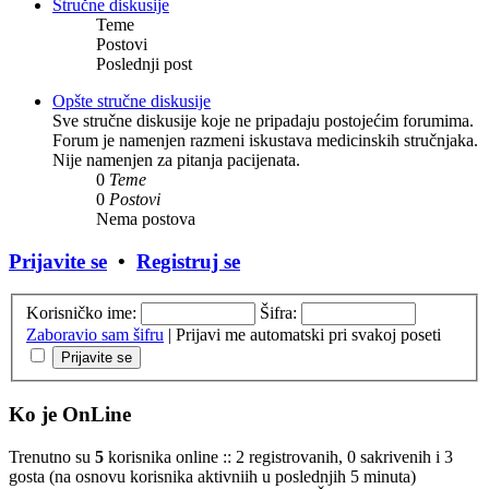
Stručne diskusije
Teme
Postovi
Poslednji post
Opšte stručne diskusije
Sve stručne diskusije koje ne pripadaju postojećim forumima.
Forum je namenjen razmeni iskustava medicinskih stručnjaka.
Nije namenjen za pitanja pacijenata.
0
Teme
0
Postovi
Nema postova
Prijavite se
•
Registruj se
Korisničko ime:
Šifra:
Zaboravio sam šifru
|
Prijavi me automatski pri svakoj poseti
Ko je OnLine
Trenutno su
5
korisnika online :: 2 registrovanih, 0 sakrivenih i 3
gosta (na osnovu korisnika aktivniih u poslednjih 5 minuta)