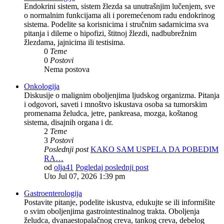
Endokrini sistem, sistem žlezda sa unutrašnjim lučenjem, sve
o normalnim funkcijama ali i poremećenom radu endokrinog
sistema. Podelite sa korisnicima i stručnim sadarnicima sva
pitanja i dileme o hipofizi, štitnoj žlezdi, nadbubrežnim
žlezdama, jajnicima ili testisima.
0
Teme
0
Postovi
Nema postova
Onkologija
Diskusije o malignim oboljenjima ljudskog organizma. Pitanja
i odgovori, saveti i mnoštvo iskustava osoba sa tumorskim
promenama želudca, jetre, pankreasa, mozga, koštanog
sistema, disajnih organa i dr.
2
Teme
3
Postovi
Poslednji post
KAKO SAM USPELA DA POBEDIM
RA…
od
olja41
Pogledaj poslednji post
Uto Jul 07, 2026 1:39 pm
Gastroenterologija
Postavite pitanje, podelite iskustva, edukujte se ili informišite
o svim oboljenjima gastrointestinalnog trakta. Oboljenja
želudca, dvanaestopalačnog creva, tankog creva, debelog