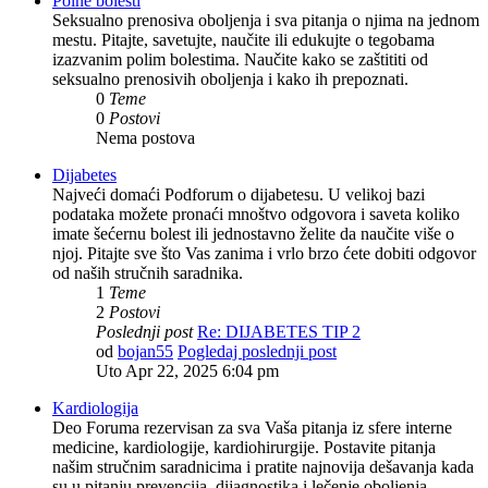
Polne bolesti
Seksualno prenosiva oboljenja i sva pitanja o njima na jednom
mestu. Pitajte, savetujte, naučite ili edukujte o tegobama
izazvanim polim bolestima. Naučite kako se zaštititi od
seksualno prenosivih oboljenja i kako ih prepoznati.
0
Teme
0
Postovi
Nema postova
Dijabetes
Najveći domaći Podforum o dijabetesu. U velikoj bazi
podataka možete pronaći mnoštvo odgovora i saveta koliko
imate šećernu bolest ili jednostavno želite da naučite više o
njoj. Pitajte sve što Vas zanima i vrlo brzo ćete dobiti odgovor
od naših stručnih saradnika.
1
Teme
2
Postovi
Poslednji post
Re: DIJABETES TIP 2
od
bojan55
Pogledaj poslednji post
Uto Apr 22, 2025 6:04 pm
Kardiologija
Deo Foruma rezervisan za sva Vaša pitanja iz sfere interne
medicine, kardiologije, kardiohirurgije. Postavite pitanja
našim stručnim saradnicima i pratite najnovija dešavanja kada
su u pitanju prevencija, dijagnostika i lečenje oboljenja