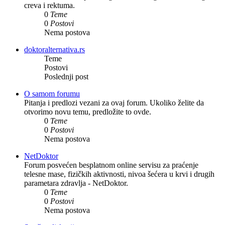
creva i rektuma.
0
Teme
0
Postovi
Nema postova
doktoralternativa.rs
Teme
Postovi
Poslednji post
O samom forumu
Pitanja i predlozi vezani za ovaj forum. Ukoliko želite da
otvorimo novu temu, predložite to ovde.
0
Teme
0
Postovi
Nema postova
NetDoktor
Forum posvećen besplatnom online servisu za praćenje
telesne mase, fizičkih aktivnosti, nivoa šećera u krvi i drugih
parametara zdravlja - NetDoktor.
0
Teme
0
Postovi
Nema postova