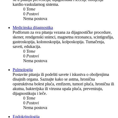
kardio-vaskularnog sistema.
0
Teme
0
Postovi
Nema postova
Medicinska dijagnostika
Podforum za sva pitanja vezana za dijagnostičke procedure,
skener, rendgenski snimci, magnetna rezonanca, scintigrafija,
gastroskopija, kolonoskopija, kolposkopija. Tumačenja,
saveti, edukacija.
0
Teme
0
Postovi
Nema postova
Pulmologija
Postavite pitanja ili podeliti savete i iskustva o oboljenjima
disajnih organa. Saznajte kako se astma, hronična
opstruktivna bolest pluća, emfizem, tumori pluća, hronična ili
akutna, bakterijska ili virusna upala pluća, preveniraju,
dijagnostikuju i leče.
0
Teme
0
Postovi
Nema postova
Endokrinologija