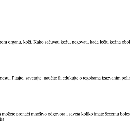
.
om organu, koži. Kako sačuvati kožu, negovati, kada lečiti kožna obolj
estu. Pitajte, savetujte, naučite ili edukujte o tegobama izazvanim poli
ožete pronaći mnoštvo odgovora i saveta koliko imate šećernu bolest ili
ika.