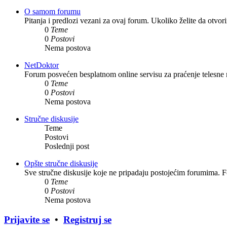
O samom forumu
Pitanja i predlozi vezani za ovaj forum. Ukoliko želite da otvo
0
Teme
0
Postovi
Nema postova
NetDoktor
Forum posvećen besplatnom online servisu za praćenje telesne ma
0
Teme
0
Postovi
Nema postova
Stručne diskusije
Teme
Postovi
Poslednji post
Opšte stručne diskusije
Sve stručne diskusije koje ne pripadaju postojećim forumima. F
0
Teme
0
Postovi
Nema postova
Prijavite se
•
Registruj se