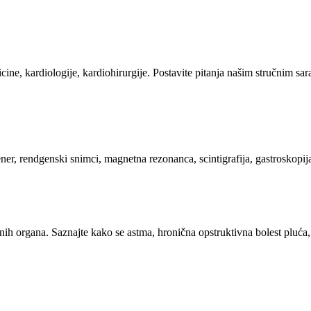
ine, kardiologije, kardiohirurgije. Postavite pitanja našim stručnim sar
er, rendgenski snimci, magnetna rezonanca, scintigrafija, gastroskopij
sajnih organa. Saznajte kako se astma, hronična opstruktivna bolest pluća,