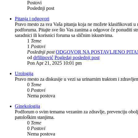
Postovi
Poslednji post
Pitanja i odgovori
Pravo mesto za sva Vaša pitanja koja ne možete klasifikovati u 
podforuma. Pitajte sve što Vas zanima a odgovor će ponuditi st
saradnici ili korisnici foruma sa sličnim iskustvima.
1
Teme
1
Postovi
Poslednji post
ODGOVOR NA POSTAVLJENO PITA
od
drfilipović
Pogledaj poslednji post
Pon Apr 21, 2025 10:01 pm
Urologija
Pravo mesto za diskusije u vezi sa urinarnim traktom i zdravlje
0
Teme
0
Postovi
Nema postova
Ginekologija
Podforum o svim temama vezanim za zdravlje, prevenciju obolje
patološkim stanjima.
0
Teme
0
Postovi
Nema postova