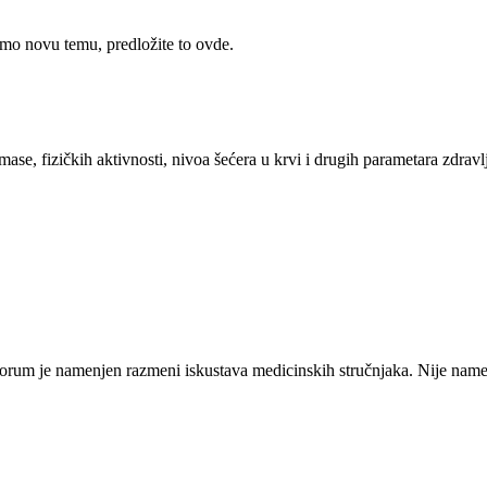
rimo novu temu, predložite to ovde.
se, fizičkih aktivnosti, nivoa šećera u krvi i drugih parametara zdravl
orum je namenjen razmeni iskustava medicinskih stručnjaka. Nije namen