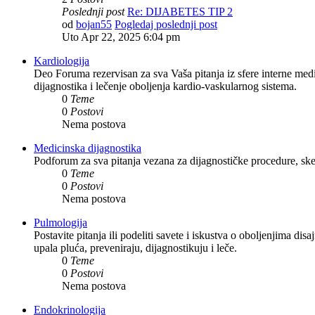
Poslednji post
Re: DIJABETES TIP 2
od
bojan55
Pogledaj poslednji post
Uto Apr 22, 2025 6:04 pm
Kardiologija
Deo Foruma rezervisan za sva Vaša pitanja iz sfere interne medic
dijagnostika i lečenje oboljenja kardio-vaskularnog sistema.
0
Teme
0
Postovi
Nema postova
Medicinska dijagnostika
Podforum za sva pitanja vezana za dijagnostičke procedure, sken
0
Teme
0
Postovi
Nema postova
Pulmologija
Postavite pitanja ili podeliti savete i iskustva o oboljenjima di
upala pluća, preveniraju, dijagnostikuju i leče.
0
Teme
0
Postovi
Nema postova
Endokrinologija