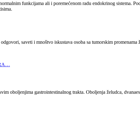
 normalnim funkcijama ali i poremećenom radu endokrinog sistema. Podel
tisima.
 odgovori, saveti i mnoštvo iskustava osoba sa tumorskim promenama že
 RA…
e o svim oboljenjima gastrointestinalnog trakta. Oboljenja želudca, dvana