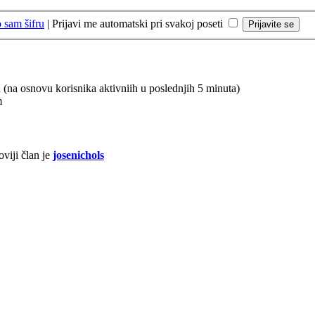
 sam šifru
|
Prijavi me automatski pri svakoj poseti
ju (na osnovu korisnika aktivniih u poslednjih 5 minuta)
m
viji član je
josenichols