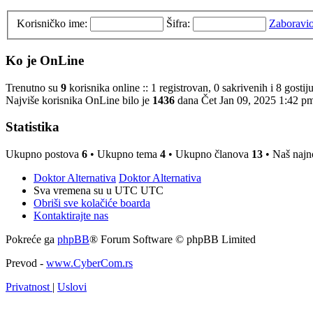
Korisničko ime:
Šifra:
Zaboravio
Ko je OnLine
Trenutno su
9
korisnika online :: 1 registrovan, 0 sakrivenih i 8 gosti
Najviše korisnika OnLine bilo je
1436
dana Čet Jan 09, 2025 1:42 p
Statistika
Ukupno postova
6
• Ukupno tema
4
• Ukupno članova
13
• Naš najno
Doktor Alternativa
Doktor Alternativa
Sva vremena su u UTC UTC
Obriši sve kolačiće boarda
Kontaktirajte nas
Pokreće ga
phpBB
® Forum Software © phpBB Limited
Prevod -
www.CyberCom.rs
Privatnost
|
Uslovi