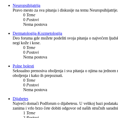
Neuropsihijatrija
Pravo mesto za sva pitanja i diskusije na temu Neuropsihijatrije
0
Teme
0
Postovi
Nema postova
Dermatologija-Kozmetologija
Deo foruma gde možete podeliti svoja pitanja o najvećem ljudsk
negi kože i kose.
0
Teme
0
Postovi
Nema postova
Polne bolesti
Seksualno prenosiva oboljenja i sva pitanja o njima na jednom m
oboljenja i kako ih prepoznati.
0
Teme
0
Postovi
Nema postova
Dijabetes
Najveći domaći Podforum o dijabetesu. U velikoj bazi podataka m
zanima i vrlo brzo ćete dobiti odgovor od naših stručnih saradn
1
Teme
2
Postovi