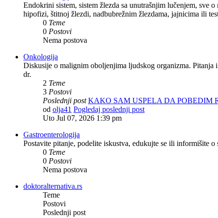
Endokrini sistem, sistem žlezda sa unutrašnjim lučenjem, sve o
hipofizi, štitnoj žlezdi, nadbubrežnim žlezdama, jajnicima ili tes
0
Teme
0
Postovi
Nema postova
Onkologija
Diskusije o malignim oboljenjima ljudskog organizma. Pitanja i
dr.
2
Teme
3
Postovi
Poslednji post
KAKO SAM USPELA DA POBEDIM
od
olja41
Pogledaj poslednji post
Uto Jul 07, 2026 1:39 pm
Gastroenterologija
Postavite pitanje, podelite iskustva, edukujte se ili informišit
0
Teme
0
Postovi
Nema postova
doktoralternativa.rs
Teme
Postovi
Poslednji post