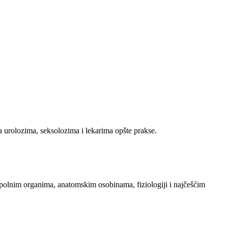
sa urolozima, seksolozima i lekarima opšte prakse.
 polnim organima, anatomskim osobinama, fiziologiji i najčešćim