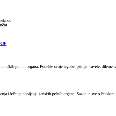
neki od
ručni
NJE
m muških polnih organa. Podelite svoje tegobe, pitanja, savete, dileme 
nja i lečenje oboljenja ženskih polnih organa. Saznajte sve o ženskim