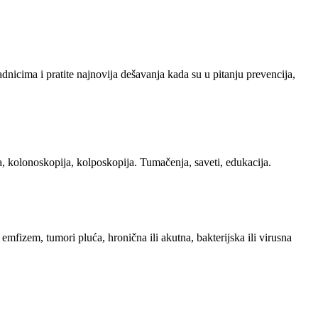
adnicima i pratite najnovija dešavanja kada su u pitanju prevencija,
a, kolonoskopija, kolposkopija. Tumačenja, saveti, edukacija.
 emfizem, tumori pluća, hronična ili akutna, bakterijska ili virusna