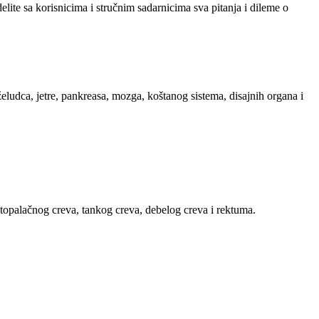
ite sa korisnicima i stručnim sadarnicima sva pitanja i dileme o
ludca, jetre, pankreasa, mozga, koštanog sistema, disajnih organa i
estopalačnog creva, tankog creva, debelog creva i rektuma.