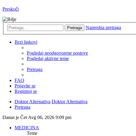
Preskoči
Napredna pretraga
Pretraga
Brzi linkovi
Pogledaj neodgovorene postove
Pogledaj aktivne teme
Pretraga
FAQ
Prijavite se
Registruj se
Doktor Alternativa
Doktor Alternativa
Pretraga
Danas je Čet Avg 06, 2026 9:09 pm
MEDICINA
Teme