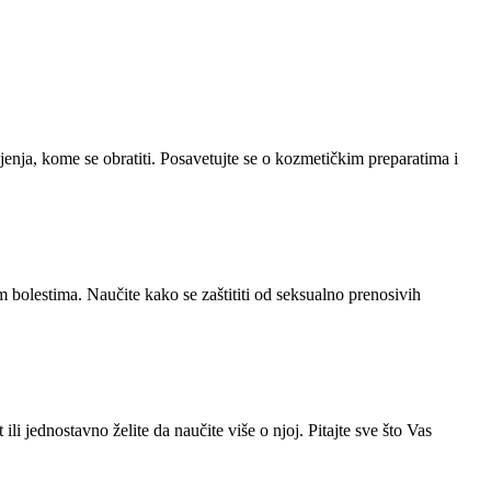
enja, kome se obratiti. Posavetujte se o kozmetičkim preparatima i
m bolestima. Naučite kako se zaštititi od seksualno prenosivih
 jednostavno želite da naučite više o njoj. Pitajte sve što Vas