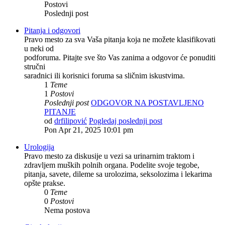
Postovi
Poslednji post
Pitanja i odgovori
Pravo mesto za sva Vaša pitanja koja ne možete klasifikovati
u neki od
podforuma. Pitajte sve što Vas zanima a odgovor će ponuditi
stručni
saradnici ili korisnici foruma sa sličnim iskustvima.
1
Teme
1
Postovi
Poslednji post
ODGOVOR NA POSTAVLJENO
PITANJE
od
drfilipović
Pogledaj poslednji post
Pon Apr 21, 2025 10:01 pm
Urologija
Pravo mesto za diskusije u vezi sa urinarnim traktom i
zdravljem muških polnih organa. Podelite svoje tegobe,
pitanja, savete, dileme sa urolozima, seksolozima i lekarima
opšte prakse.
0
Teme
0
Postovi
Nema postova