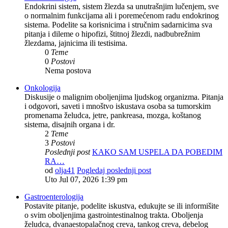
Endokrini sistem, sistem žlezda sa unutrašnjim lučenjem, sve
o normalnim funkcijama ali i poremećenom radu endokrinog
sistema. Podelite sa korisnicima i stručnim sadarnicima sva
pitanja i dileme o hipofizi, štitnoj žlezdi, nadbubrežnim
žlezdama, jajnicima ili testisima.
0
Teme
0
Postovi
Nema postova
Onkologija
Diskusije o malignim oboljenjima ljudskog organizma. Pitanja
i odgovori, saveti i mnoštvo iskustava osoba sa tumorskim
promenama želudca, jetre, pankreasa, mozga, koštanog
sistema, disajnih organa i dr.
2
Teme
3
Postovi
Poslednji post
KAKO SAM USPELA DA POBEDIM
RA…
od
olja41
Pogledaj poslednji post
Uto Jul 07, 2026 1:39 pm
Gastroenterologija
Postavite pitanje, podelite iskustva, edukujte se ili informišite
o svim oboljenjima gastrointestinalnog trakta. Oboljenja
želudca, dvanaestopalačnog creva, tankog creva, debelog