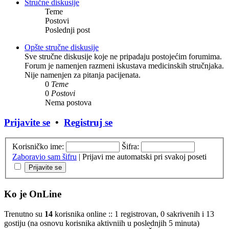
Stručne diskusije
Teme
Postovi
Poslednji post
Opšte stručne diskusije
Sve stručne diskusije koje ne pripadaju postojećim forumima.
Forum je namenjen razmeni iskustava medicinskih stručnjaka.
Nije namenjen za pitanja pacijenata.
0
Teme
0
Postovi
Nema postova
Prijavite se
•
Registruj se
Korisničko ime:
Šifra:
Zaboravio sam šifru
|
Prijavi me automatski pri svakoj poseti
Ko je OnLine
Trenutno su
14
korisnika online :: 1 registrovan, 0 sakrivenih i 13
gostiju (na osnovu korisnika aktivniih u poslednjih 5 minuta)