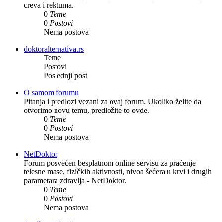
creva i rektuma.
0
Teme
0
Postovi
Nema postova
doktoralternativa.rs
Teme
Postovi
Poslednji post
O samom forumu
Pitanja i predlozi vezani za ovaj forum. Ukoliko želite da
otvorimo novu temu, predložite to ovde.
0
Teme
0
Postovi
Nema postova
NetDoktor
Forum posvećen besplatnom online servisu za praćenje
telesne mase, fizičkih aktivnosti, nivoa šećera u krvi i drugih
parametara zdravlja - NetDoktor.
0
Teme
0
Postovi
Nema postova