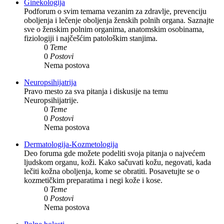
Ginekologija
Podforum o svim temama vezanim za zdravlje, prevenciju
oboljenja i lečenje oboljenja ženskih polnih organa. Saznajte
sve o ženskim polnim organima, anatomskim osobinama,
fiziologiji i najčešćim patološkim stanjima.
0
Teme
0
Postovi
Nema postova
Neuropsihijatrija
Pravo mesto za sva pitanja i diskusije na temu
Neuropsihijatrije.
0
Teme
0
Postovi
Nema postova
Dermatologija-Kozmetologija
Deo foruma gde možete podeliti svoja pitanja o najvećem
ljudskom organu, koži. Kako sačuvati kožu, negovati, kada
lečiti kožna oboljenja, kome se obratiti. Posavetujte se o
kozmetičkim preparatima i negi kože i kose.
0
Teme
0
Postovi
Nema postova