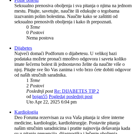
Polne bolesti
Seksualno prenosiva oboljenja i sva pitanja o njima na jednom
mestu. Pitajte, savetujte, naučite ili edukujte o tegobama
izazvanim polim bolestima. Naučite kako se zaštititi od
seksualno prenosivih oboljenja i kako ih prepoznati.
0
Teme
0
Postovi
Nema postova
Dijabetes
Najveći domaći Podforum o dijabetesu. U velikoj bazi
podataka možete pronaći mnoštvo odgovora i saveta koliko
imate šećernu bolest ili jednostavno želite da naučite više o
njoj. Pitajte sve što Vas zanima i vrlo brzo ćete dobiti odgovor
od naših stručnih saradnika.
1
Teme
2
Postovi
Poslednji post
Re: DIJABETES TIP 2
od
bojan55
Pogledaj poslednji post
Uto Apr 22, 2025 6:04 pm
Kardiologija
Deo Foruma rezervisan za sva Vaša pitanja iz sfere interne
medicine, kardiologije, kardiohirurgije. Postavite pitanja
našim stručnim saradnicima i pratite najnovija dešavanja kada
su u pitanju prevencija, dijagnostika i lečenje oboljenja