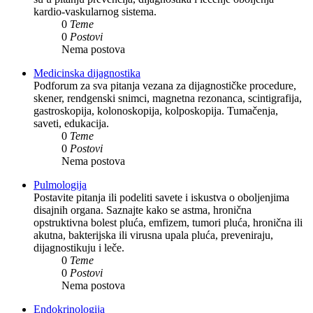
kardio-vaskularnog sistema.
0
Teme
0
Postovi
Nema postova
Medicinska dijagnostika
Podforum za sva pitanja vezana za dijagnostičke procedure,
skener, rendgenski snimci, magnetna rezonanca, scintigrafija,
gastroskopija, kolonoskopija, kolposkopija. Tumačenja,
saveti, edukacija.
0
Teme
0
Postovi
Nema postova
Pulmologija
Postavite pitanja ili podeliti savete i iskustva o oboljenjima
disajnih organa. Saznajte kako se astma, hronična
opstruktivna bolest pluća, emfizem, tumori pluća, hronična ili
akutna, bakterijska ili virusna upala pluća, preveniraju,
dijagnostikuju i leče.
0
Teme
0
Postovi
Nema postova
Endokrinologija