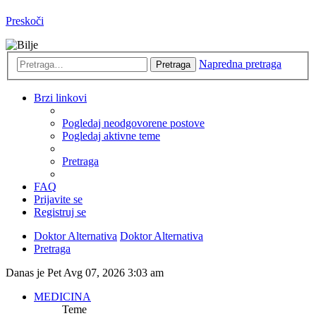
Preskoči
Napredna pretraga
Pretraga
Brzi linkovi
Pogledaj neodgovorene postove
Pogledaj aktivne teme
Pretraga
FAQ
Prijavite se
Registruj se
Doktor Alternativa
Doktor Alternativa
Pretraga
Danas je Pet Avg 07, 2026 3:03 am
MEDICINA
Teme