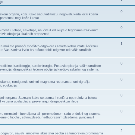
je.
0
dskom organu, koži. Kako sačuvati kožu, negovati, kada lečiti kožna
paratima i negi kože i kose.
0
 mestu. Pitajte, savetujte, naučite ili edukujte o tegobama izazvanim
ivih oboljenja i kako ih prepoznati.
1
aka možete pronaći mnoštvo odgovora i saveta koliko imate šećernu
e što Vas zanima i vrlo brzo ćete dobiti odgovor od naših stručnih
0
dicine, kardiologije, kardiohirurgije. Postavite pitanja našim stručnim
evencija, dijagnostika i lečenje oboljenja kardio-vaskularnog sistema.
0
skener, rendgenski snimci, magnetna rezonanca, scintigrafija,
, edukacija.
0
disajnih organa. Saznajte kako se astma, hronična opstruktivna bolest
i virusna upala pluća, preveniraju, dijagnostikuju i leče.
0
ve o normalnim funkcijama ali i poremećenom radu endokrinog sistema.
eme o hipofizi, štitnoj žlezdi, nadbubrežnim žlezdama, jajnicima ili
2
a i odgovori, saveti i mnoštvo iskustava osoba sa tumorskim promenama