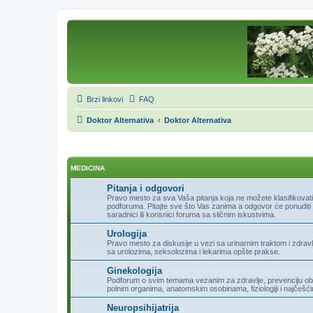
Brzi linkovi
FAQ
Doktor Alternativa
Doktor Alternativa
MEDICINA
Pitanja i odgovori
Pravo mesto za sva Vaša pitanja koja ne možete klasifikovati
podforuma. Pitajte sve što Vas zanima a odgovor će ponuditi 
saradnici ili korisnici foruma sa sličnim iskustvima.
Urologija
Pravo mesto za diskusije u vezi sa urinarnim traktom i zdravl
sa urolozima, seksolozima i lekarima opšte prakse.
Ginekologija
Podforum o svim temama vezanim za zdravlje, prevenciju obol
polnim organima, anatomskim osobinama, fiziologiji i najčešć
Neuropsihijatrija