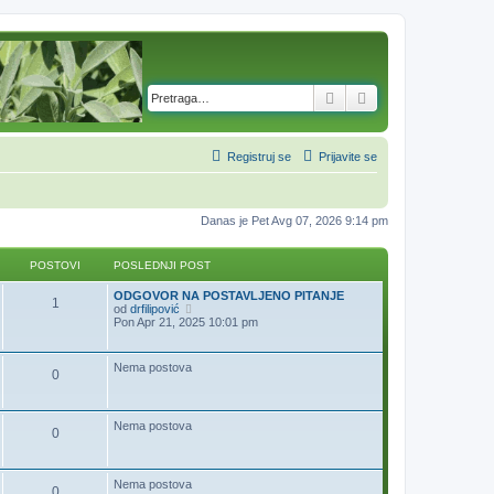
Pretraga
Napredna pretra
Registruj se
Prijavite se
Danas je Pet Avg 07, 2026 9:14 pm
POSTOVI
POSLEDNJI POST
ODGOVOR NA POSTAVLJENO PITANJE
1
P
od
drfilipović
o
Pon Apr 21, 2025 10:01 pm
g
l
e
Nema postova
0
d
a
j
p
Nema postova
o
0
s
l
e
d
Nema postova
0
n