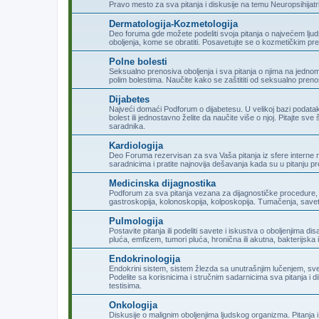
Pravo mesto za sva pitanja i diskusije na temu Neuropsihijatri
Dermatologija-Kozmetologija
Deo foruma gde možete podeliti svoja pitanja o najvećem lju
oboljenja, kome se obratiti. Posavetujte se o kozmetičkim pre
Polne bolesti
Seksualno prenosiva oboljenja i sva pitanja o njima na jednom
polim bolestima. Naučite kako se zaštititi od seksualno prenos
Dijabetes
Najveći domaći Podforum o dijabetesu. U velikoj bazi podat
bolest ili jednostavno želite da naučite više o njoj. Pitajte sv
saradnika.
Kardiologija
Deo Foruma rezervisan za sva Vaša pitanja iz sfere interne me
saradnicima i pratite najnovija dešavanja kada su u pitanju pr
Medicinska dijagnostika
Podforum za sva pitanja vezana za dijagnostičke procedure, 
gastroskopija, kolonoskopija, kolposkopija. Tumačenja, saveti
Pulmologija
Postavite pitanja ili podeliti savete i iskustva o oboljenjima 
pluća, emfizem, tumori pluća, hronična ili akutna, bakterijska il
Endokrinologija
Endokrini sistem, sistem žlezda sa unutrašnjim lučenjem, s
Podelite sa korisnicima i stručnim sadarnicima sva pitanja i dil
testisima.
Onkologija
Diskusije o malignim oboljenjima ljudskog organizma. Pitanj