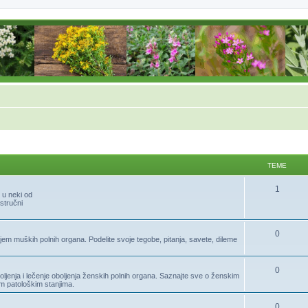
TEME
1
 u neki od
stručni
0
jem muških polnih organa. Podelite svoje tegobe, pitanja, savete, dileme
0
jenja i lečenje oboljenja ženskih polnih organa. Saznajte sve o ženskim
im patološkim stanjima.
0