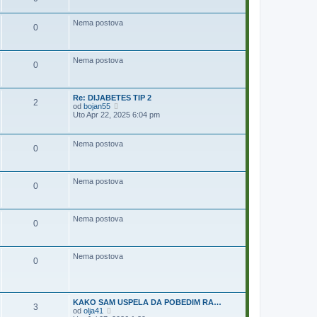
j
i
Nema postova
p
0
o
s
t
Nema postova
0
Re: DIJABETES TIP 2
2
P
od
bojan55
o
Uto Apr 22, 2025 6:04 pm
g
l
e
Nema postova
0
d
a
j
p
Nema postova
o
0
s
l
e
d
Nema postova
0
n
j
i
p
Nema postova
o
0
s
t
KAKO SAM USPELA DA POBEDIM RA…
3
P
od
olja41