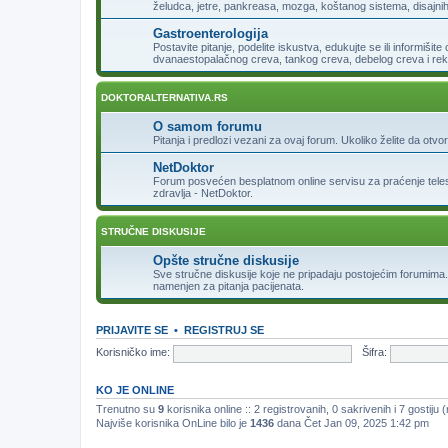
želudca, jetre, pankreasa, mozga, koštanog sistema, disajnih 
Gastroenterologija
Postavite pitanje, podelite iskustva, edukujte se ili informišit
dvanaestopalačnog creva, tankog creva, debelog creva i re
DOKTORALTERNATIVA.RS
O samom forumu
Pitanja i predlozi vezani za ovaj forum. Ukoliko želite da otv
NetDoktor
Forum posvećen besplatnom online servisu za praćenje telesne
zdravlja - NetDoktor.
STRUČNE DISKUSIJE
Opšte stručne diskusije
Sve stručne diskusije koje ne pripadaju postojećim forumima
namenjen za pitanja pacijenata.
PRIJAVITE SE
•
REGISTRUJ SE
Korisničko ime:
Šifra:
KO JE ONLINE
Trenutno su
9
korisnika online :: 2 registrovanih, 0 sakrivenih i 7 gostiju
Najviše korisnika OnLine bilo je
1436
dana Čet Jan 09, 2025 1:42 pm