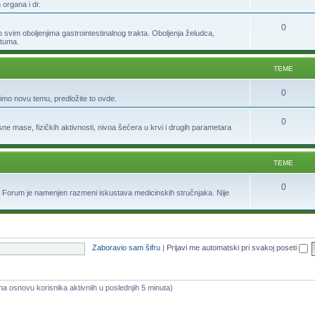
organa i dr.
0
e o svim oboljenjima gastrointestinalnog trakta. Oboljenja želudca,
ktuma.
TEME
0
orimo novu temu, predložite to ovde.
0
 mase, fizičkih aktivnosti, nivoa šećera u krvi i drugih parametara
TEME
0
. Forum je namenjen razmeni iskustava medicinskih stručnjaka. Nije
Zaboravio sam šifru
|
Prijavi me automatski pri svakoj poseti
 (na osnovu korisnika aktivniih u poslednjih 5 minuta)