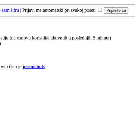
 sam šifru
|
Prijavi me automatski pri svakoj poseti
ostiju (na osnovu korisnika aktivniih u poslednjih 5 minuta)
m
viji član je
josenichols