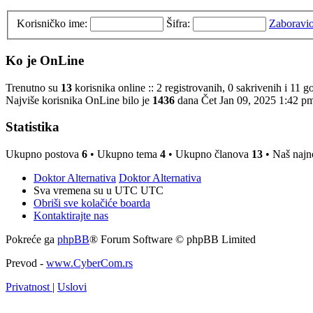
Korisničko ime:
Šifra:
Zaboravio
Ko je OnLine
Trenutno su
13
korisnika online :: 2 registrovanih, 0 sakrivenih i 11 g
Najviše korisnika OnLine bilo je
1436
dana Čet Jan 09, 2025 1:42 p
Statistika
Ukupno postova
6
• Ukupno tema
4
• Ukupno članova
13
• Naš najno
Doktor Alternativa
Doktor Alternativa
Sva vremena su u UTC UTC
Obriši sve kolačiće boarda
Kontaktirajte nas
Pokreće ga
phpBB
® Forum Software © phpBB Limited
Prevod -
www.CyberCom.rs
Privatnost
|
Uslovi