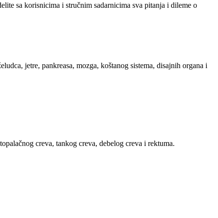
ite sa korisnicima i stručnim sadarnicima sva pitanja i dileme o
ludca, jetre, pankreasa, mozga, koštanog sistema, disajnih organa i
estopalačnog creva, tankog creva, debelog creva i rektuma.