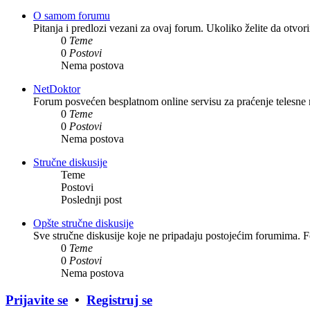
O samom forumu
Pitanja i predlozi vezani za ovaj forum. Ukoliko želite da otvo
0
Teme
0
Postovi
Nema postova
NetDoktor
Forum posvećen besplatnom online servisu za praćenje telesne ma
0
Teme
0
Postovi
Nema postova
Stručne diskusije
Teme
Postovi
Poslednji post
Opšte stručne diskusije
Sve stručne diskusije koje ne pripadaju postojećim forumima. F
0
Teme
0
Postovi
Nema postova
Prijavite se
•
Registruj se