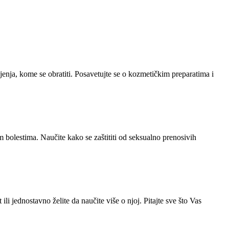
enja, kome se obratiti. Posavetujte se o kozmetičkim preparatima i
m bolestima. Naučite kako se zaštititi od seksualno prenosivih
 jednostavno želite da naučite više o njoj. Pitajte sve što Vas