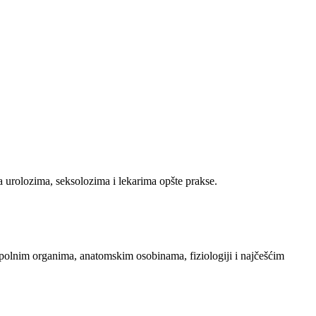
sa urolozima, seksolozima i lekarima opšte prakse.
 polnim organima, anatomskim osobinama, fiziologiji i najčešćim