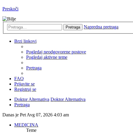
Preskoči
Napredna pretraga
Pretraga
Brzi linkovi
Pogledaj neodgovorene postove
Pogledaj aktivne teme
Pretraga
FAQ
Prijavite se
Registruj se
Doktor Alternativa
Doktor Alternativa
Pretraga
Danas je Pet Avg 07, 2026 4:03 am
MEDICINA
Teme