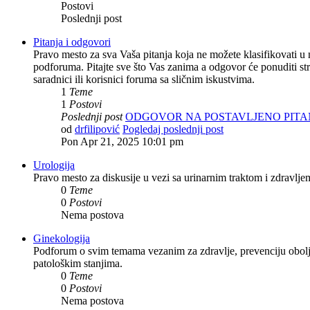
Postovi
Poslednji post
Pitanja i odgovori
Pravo mesto za sva Vaša pitanja koja ne možete klasifikovati u 
podforuma. Pitajte sve što Vas zanima a odgovor će ponuditi st
saradnici ili korisnici foruma sa sličnim iskustvima.
1
Teme
1
Postovi
Poslednji post
ODGOVOR NA POSTAVLJENO PITA
od
drfilipović
Pogledaj poslednji post
Pon Apr 21, 2025 10:01 pm
Urologija
Pravo mesto za diskusije u vezi sa urinarnim traktom i zdravlje
0
Teme
0
Postovi
Nema postova
Ginekologija
Podforum o svim temama vezanim za zdravlje, prevenciju obolje
patološkim stanjima.
0
Teme
0
Postovi
Nema postova