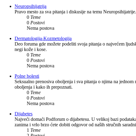
Neuropsihijatrija
Pravo mesto za sva pitanja i diskusije na temu Neuropsihijatrije
0
Teme
0
Postovi
Nema postova
Dermatologija-Kozmetologija
Deo foruma gde možete podeliti svoja pitanja o najvećem ljudsk
negi kože i kose.
0
Teme
0
Postovi
Nema postova
Polne bolesti
Seksualno prenosiva oboljenja i sva pitanja o njima na jednom m
oboljenja i kako ih prepoznati.
0
Teme
0
Postovi
Nema postova
Dijabetes
Najveći domaći Podforum o dijabetesu. U velikoj bazi podataka m
zanima i vrlo brzo ćete dobiti odgovor od naših stručnih saradn
1
Teme
2
Postovi