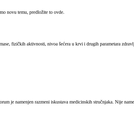
rimo novu temu, predložite to ovde.
se, fizičkih aktivnosti, nivoa šećera u krvi i drugih parametara zdravl
orum je namenjen razmeni iskustava medicinskih stručnjaka. Nije namen