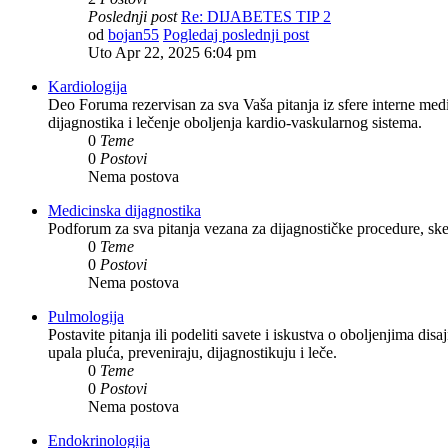
Poslednji post
Re: DIJABETES TIP 2
od
bojan55
Pogledaj poslednji post
Uto Apr 22, 2025 6:04 pm
Kardiologija
Deo Foruma rezervisan za sva Vaša pitanja iz sfere interne medic
dijagnostika i lečenje oboljenja kardio-vaskularnog sistema.
0
Teme
0
Postovi
Nema postova
Medicinska dijagnostika
Podforum za sva pitanja vezana za dijagnostičke procedure, sken
0
Teme
0
Postovi
Nema postova
Pulmologija
Postavite pitanja ili podeliti savete i iskustva o oboljenjima di
upala pluća, preveniraju, dijagnostikuju i leče.
0
Teme
0
Postovi
Nema postova
Endokrinologija