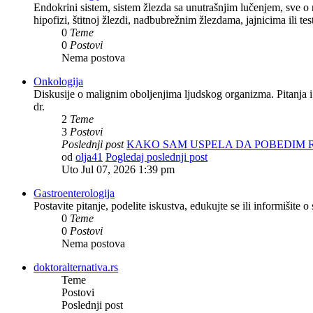
Endokrini sistem, sistem žlezda sa unutrašnjim lučenjem, sve o
hipofizi, štitnoj žlezdi, nadbubrežnim žlezdama, jajnicima ili tes
0
Teme
0
Postovi
Nema postova
Onkologija
Diskusije o malignim oboljenjima ljudskog organizma. Pitanja i
dr.
2
Teme
3
Postovi
Poslednji post
KAKO SAM USPELA DA POBEDIM
od
olja41
Pogledaj poslednji post
Uto Jul 07, 2026 1:39 pm
Gastroenterologija
Postavite pitanje, podelite iskustva, edukujte se ili informišit
0
Teme
0
Postovi
Nema postova
doktoralternativa.rs
Teme
Postovi
Poslednji post