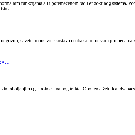
 normalnim funkcijama ali i poremećenom radu endokrinog sistema. Podel
tisima.
 odgovori, saveti i mnoštvo iskustava osoba sa tumorskim promenama že
 RA…
e o svim oboljenjima gastrointestinalnog trakta. Oboljenja želudca, dvana