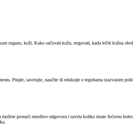
.
om organu, koži. Kako sačuvati kožu, negovati, kada lečiti kožna obolj
estu. Pitajte, savetujte, naučite ili edukujte o tegobama izazvanim poli
ožete pronaći mnoštvo odgovora i saveta koliko imate šećernu bolest ili
ika.