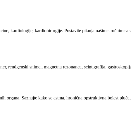
ine, kardiologije, kardiohirurgije. Postavite pitanja našim stručnim sar
er, rendgenski snimci, magnetna rezonanca, scintigrafija, gastroskopij
sajnih organa. Saznajte kako se astma, hronična opstruktivna bolest pluća,