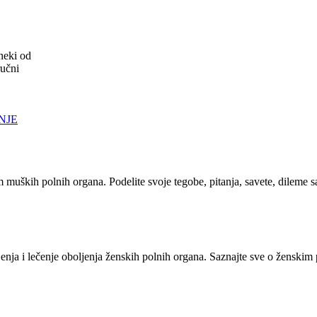
neki od
ručni
NJE
m muških polnih organa. Podelite svoje tegobe, pitanja, savete, dileme 
nja i lečenje oboljenja ženskih polnih organa. Saznajte sve o ženskim