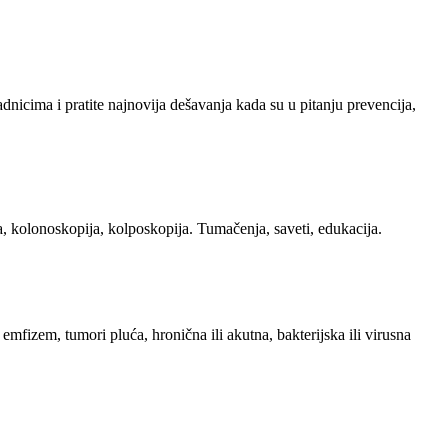
adnicima i pratite najnovija dešavanja kada su u pitanju prevencija,
a, kolonoskopija, kolposkopija. Tumačenja, saveti, edukacija.
 emfizem, tumori pluća, hronična ili akutna, bakterijska ili virusna