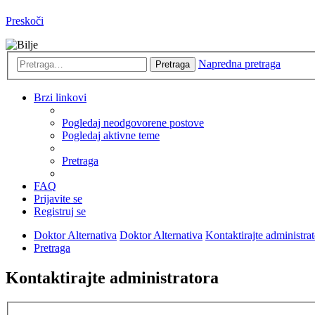
Preskoči
Napredna pretraga
Pretraga
Brzi linkovi
Pogledaj neodgovorene postove
Pogledaj aktivne teme
Pretraga
FAQ
Prijavite se
Registruj se
Doktor Alternativa
Doktor Alternativa
Kontaktirajte administra
Pretraga
Kontaktirajte administratora