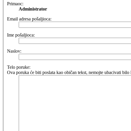
Primaoc:
Administrator
Email adresa pošaljioca:
Ime pošaljioca:
Naslov:
Telo poruke:
Ova poruka će biti poslata kao običan tekst, nemojte ubacivati bi