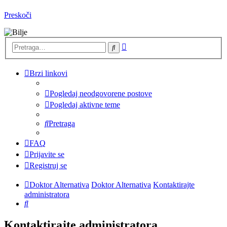
Preskoči
Napredna
Pretraga
pretraga
Brzi linkovi
Pogledaj neodgovorene postove
Pogledaj aktivne teme
Pretraga
FAQ
Prijavite se
Registruj se
Doktor Alternativa
Doktor Alternativa
Kontaktirajte
administratora
Pretraga
Kontaktirajte administratora