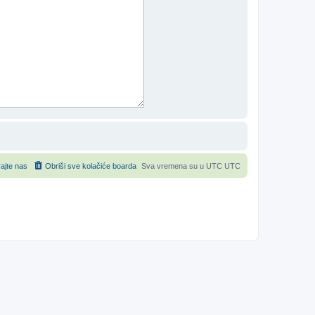
rajte nas
Obriši sve kolačiće boarda
Sva vremena su u UTC UTC