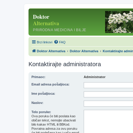
Brzi linkovi
FAQ
Doktor Alternativa
Doktor Alternativa
Kontaktirajte admin
Kontaktirajte administratora
Primaoc:
Administrator
Email adresa pošaljioca:
Ime pošaljioca:
Naslov:
Telo poruke:
Ova poruka će biti poslata kao
običan tekst, nemojte ubacivati
bilo kakav HTML ili BBKod.
Povratna adresa za ovu poruku
će biti podešena kao i vaša email