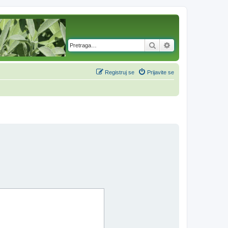
Pretraga
Napredna pretra
Registruj se
Prijavite se