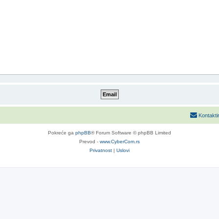
Kontakti
Pokreće ga
phpBB
® Forum Software © phpBB Limited
Prevod -
www.CyberCom.rs
Privatnost
|
Uslovi