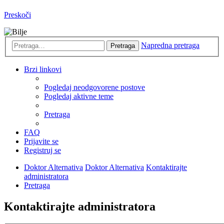
Preskoči
Napredna pretraga
Pretraga
Brzi linkovi
Pogledaj neodgovorene postove
Pogledaj aktivne teme
Pretraga
FAQ
Prijavite se
Registruj se
Doktor Alternativa
Doktor Alternativa
Kontaktirajte
administratora
Pretraga
Kontaktirajte administratora