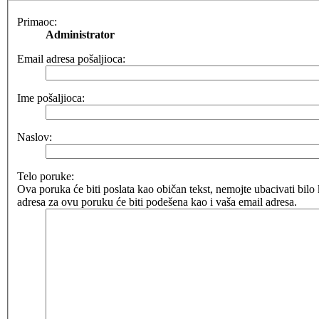
Primaoc:
Administrator
Email adresa pošaljioca:
Ime pošaljioca:
Naslov:
Telo poruke:
Ova poruka će biti poslata kao običan tekst, nemojte ubacivati b
adresa za ovu poruku će biti podešena kao i vaša email adresa.