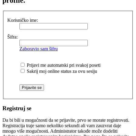
profile.
Korisničko ime:
Šifra:
Zaboravio sam šifru
Prijavi me automatski pri svakoj poseti
Sakrij moj online status za ovu sesiju
Registruj se
Da bi bili u mogućnosti da se prijavite, prvo se morate registrovati.
Registracija traje samo nekoliko sekundi ali vam zauzvrat daje
mnogo više mogućnosti. Administrator takođe može dodeliti