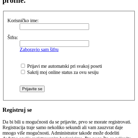
profile.
Korisničko ime:
Šifra:
Zaboravio sam šifru
Prijavi me automatski pri svakoj poseti
Sakrij moj online status za ovu sesiju
Registruj se
Da bi bili u mogućnosti da se prijavite, prvo se morate registrovati.
Registracija traje samo nekoliko sekundi ali vam zauzvrat daje
mnogo više mogućnosti. Administrator takođe može dodeliti