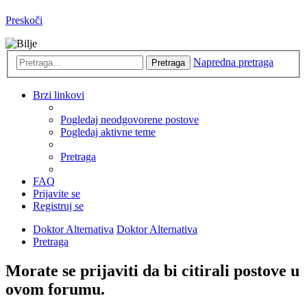
Preskoči
Napredna pretraga
Pretraga
Brzi linkovi
Pogledaj neodgovorene postove
Pogledaj aktivne teme
Pretraga
FAQ
Prijavite se
Registruj se
Doktor Alternativa
Doktor Alternativa
Pretraga
Morate se prijaviti da bi citirali postove u
ovom forumu.