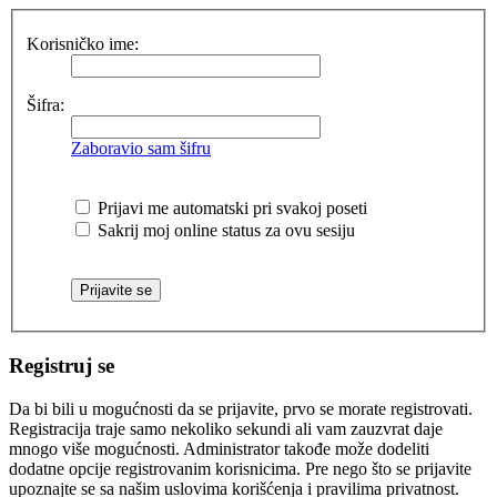
Korisničko ime:
Šifra:
Zaboravio sam šifru
Prijavi me automatski pri svakoj poseti
Sakrij moj online status za ovu sesiju
Registruj se
Da bi bili u mogućnosti da se prijavite, prvo se morate registrovati.
Registracija traje samo nekoliko sekundi ali vam zauzvrat daje
mnogo više mogućnosti. Administrator takođe može dodeliti
dodatne opcije registrovanim korisnicima. Pre nego što se prijavite
upoznajte se sa našim uslovima korišćenja i pravilima privatnost.