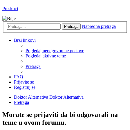
Preskoči
Napredna pretraga
Pretraga
Brzi linkovi
Pogledaj neodgovorene postove
Pogledaj aktivne teme
Pretraga
FAQ
Prijavite se
Registruj se
Doktor Alternativa
Doktor Alternativa
Pretraga
Morate se prijaviti da bi odgovarali na
teme u ovom forumu.