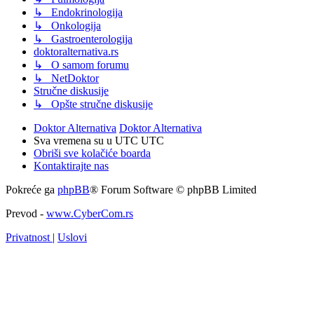
↳ Endokrinologija
↳ Onkologija
↳ Gastroenterologija
doktoralternativa.rs
↳ O samom forumu
↳ NetDoktor
Stručne diskusije
↳ Opšte stručne diskusije
Doktor Alternativa
Doktor Alternativa
Sva vremena su u UTC UTC
Obriši sve kolačiće boarda
Kontaktirajte nas
Pokreće ga
phpBB
® Forum Software © phpBB Limited
Prevod -
www.CyberCom.rs
Privatnost
|
Uslovi