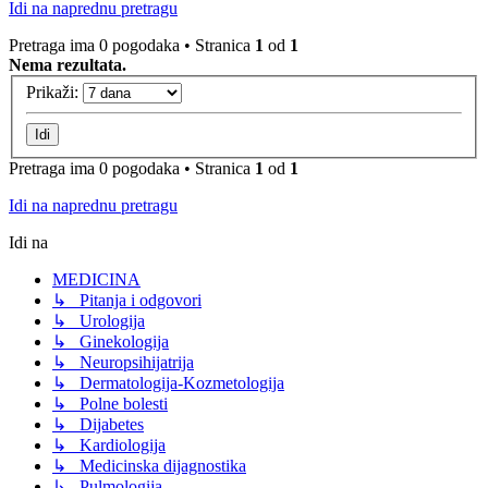
Idi na naprednu pretragu
Pretraga ima 0 pogodaka • Stranica
1
od
1
Nema rezultata.
Prikaži:
Pretraga ima 0 pogodaka • Stranica
1
od
1
Idi na naprednu pretragu
Idi na
MEDICINA
↳ Pitanja i odgovori
↳ Urologija
↳ Ginekologija
↳ Neuropsihijatrija
↳ Dermatologija-Kozmetologija
↳ Polne bolesti
↳ Dijabetes
↳ Kardiologija
↳ Medicinska dijagnostika
↳ Pulmologija