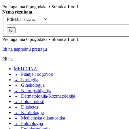
Pretraga ima 0 pogodaka • Stranica
1
od
1
Nema rezultata.
Prikaži:
Pretraga ima 0 pogodaka • Stranica
1
od
1
Idi na naprednu pretragu
Idi na
MEDICINA
↳ Pitanja i odgovori
↳ Urologija
↳ Ginekologija
↳ Neuropsihijatrija
↳ Dermatologija-Kozmetologija
↳ Polne bolesti
↳ Dijabetes
↳ Kardiologija
↳ Medicinska dijagnostika
↳ Pulmologija
↳ Endokrinologija