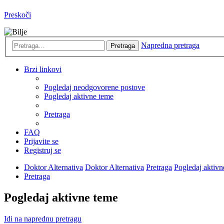
Preskoči
Napredna pretraga
Pretraga
Brzi linkovi
Pogledaj neodgovorene postove
Pogledaj aktivne teme
Pretraga
FAQ
Prijavite se
Registruj se
Doktor Alternativa
Doktor Alternativa
Pretraga
Pogledaj aktivn
Pretraga
Pogledaj aktivne teme
Idi na naprednu pretragu