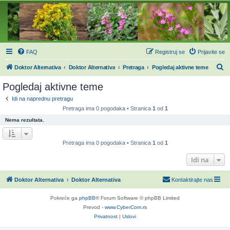
FAQ
Registruj se
Prijavite se
P
Doktor Alternativa
Doktor Alternativa
Pretraga
Pogledaj aktivne teme
r
Pogledaj aktivne teme
e
Idi na naprednu pretragu
t
Pretraga ima 0 pogodaka • Stranica
1
od
1
r
Nema rezultata.
a
g
Pretraga ima 0 pogodaka • Stranica
1
od
1
a
Idi na
Doktor Alternativa
Doktor Alternativa
Kontaktirajte nas
Pokreće ga
phpBB
® Forum Software © phpBB Limited
Prevod -
www.CyberCom.rs
Privatnost
|
Uslovi