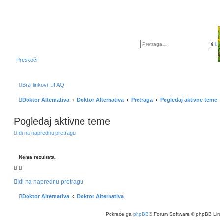
P
a
r
p
e
r
t
Preskoči
e
r
d
a
n
g
a
a
Brzi linkovi
FAQ
p
r
e
Doktor Alternativa
Doktor Alternativa
Pretraga
Pogledaj aktivne teme
t
r
a
g
Pogledaj aktivne teme
a
Idi na naprednu pretragu
Nema rezultata.
Idi na naprednu pretragu
Doktor Alternativa
Doktor Alternativa
Pokreće ga
phpBB
® Forum Software © phpBB Lim