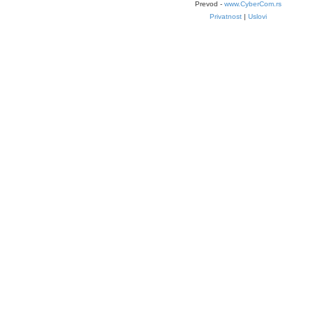
Prevod -
www.CyberCom.rs
Privatnost
|
Uslovi