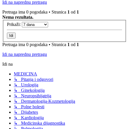
Idi na naprednu pretragu
Pretraga ima 0 pogodaka • Stranica
1
od
1
Nema rezultata.
Prikaži:
Pretraga ima 0 pogodaka • Stranica
1
od
1
Idi na naprednu pretragu
Idi na
MEDICINA
↳ Pitanja i odgovori
↳ Urologija
↳ Ginekologija
↳ Neuropsihijatrija
↳ Dermatologija-Kozmetologija
↳ Polne bolesti
↳ Dijabetes
↳ Kardiologija
↳ Medicinska dijagnostika
↳ Pulmologija