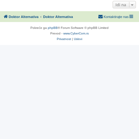
Idi na
Doktor Alternativa
Doktor Alternativa
Kontaktirajte nas
Pokreće ga
phpBB
® Forum Software © phpBB Limited
Prevod -
www.CyberCom.rs
Privatnost
|
Uslovi