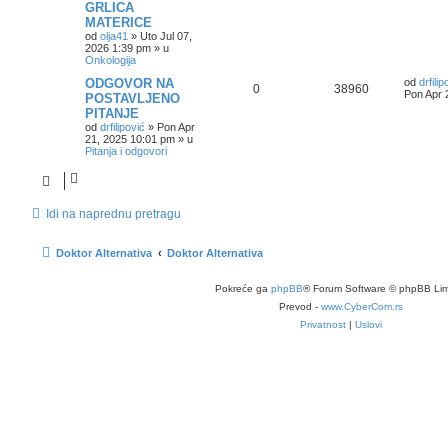
GRLICA
MATERICE
od
olja41
»
Uto Jul 07,
2026 1:39 pm
» u
Onkologija
ODGOVOR NA
od
drfilip
0
38960
Pon Apr 
POSTAVLJENO
PITANJE
od
drfilipović
»
Pon Apr
21, 2025 10:01 pm
» u
Pitanja i odgovori
Idi na naprednu pretragu
Doktor Alternativa
Doktor Alternativa
Pokreće ga
phpBB
® Forum Software © phpBB Lim
Prevod -
www.CyberCom.rs
Privatnost
|
Uslovi