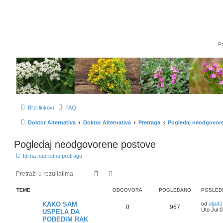
Brzi linkovi
FAQ
Doktor Alternativa
Doktor Alternativa
Pretraga
Pogledaj neodgovor
Pogledaj neodgovorene postove
Idi na naprednu pretragu
Pretraga
Napredna pretraga
TEME
ODGOVORA
POGLEDANO
POSLEDN
KAKO SAM
od
olja41
0
967
Uto Jul 
USPELA DA
POBEDIM RAK