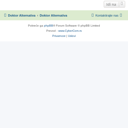
Idi na
Doktor Alternativa
Doktor Alternativa
Kontaktirajte nas
Pokreće ga
phpBB
® Forum Software © phpBB Limited
Prevod -
www.CyberCom.rs
Privatnost
|
Uslovi