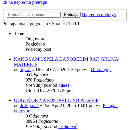
Idi na naprednu pretragu
Napredna pretraga
Pretraga
Pretraga ima 2 pogodaka • Stranica
1
od
1
Teme
Odgovora
Pogledano
Poslednji post
KAKO SAM USPELA DA POBEDIM RAK GRLICA
MATERICE
od
olja41
»
Uto Jul 07, 2026 1:39 pm
» u
Onkologija
0
Odgovora
970
Pogledano
Poslednji post
od
olja41
Uto Jul 07, 2026 1:39 pm
ODGOVOR NA POSTAVLJENO PITANJE
od
drfilipović
»
Pon Apr 21, 2025 10:01 pm
» u
Pitanja i
odgovori
0
Odgovora
38964
Pogledano
Poslednji post
od
drfilipović