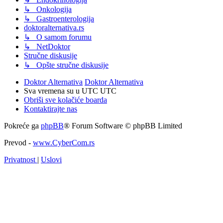
↳ Onkologija
↳ Gastroenterologija
doktoralternativa.rs
↳ O samom forumu
↳ NetDoktor
Stručne diskusije
↳ Opšte stručne diskusije
Doktor Alternativa
Doktor Alternativa
Sva vremena su u UTC UTC
Obriši sve kolačiće boarda
Kontaktirajte nas
Pokreće ga
phpBB
® Forum Software © phpBB Limited
Prevod -
www.CyberCom.rs
Privatnost
|
Uslovi