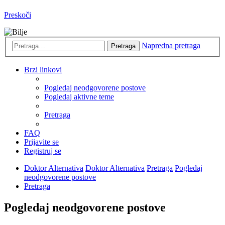
Preskoči
Napredna pretraga
Pretraga
Brzi linkovi
Pogledaj neodgovorene postove
Pogledaj aktivne teme
Pretraga
FAQ
Prijavite se
Registruj se
Doktor Alternativa
Doktor Alternativa
Pretraga
Pogledaj
neodgovorene postove
Pretraga
Pogledaj neodgovorene postove