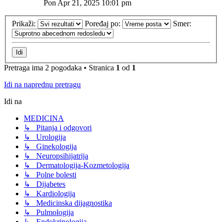
Pon Apr 21, 2025 10:01 pm
Prikaži:
Poređaj po:
Smer:
Pretraga ima 2 pogodaka • Stranica
1
od
1
Idi na naprednu pretragu
Idi na
MEDICINA
↳ Pitanja i odgovori
↳ Urologija
↳ Ginekologija
↳ Neuropsihijatrija
↳ Dermatologija-Kozmetologija
↳ Polne bolesti
↳ Dijabetes
↳ Kardiologija
↳ Medicinska dijagnostika
↳ Pulmologija
↳ Endokrinologija