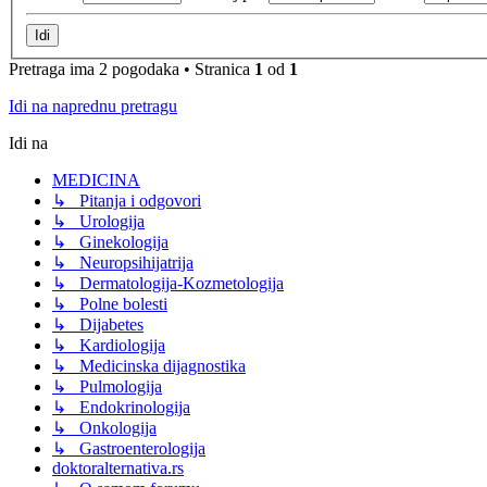
Pretraga ima 2 pogodaka • Stranica
1
od
1
Idi na naprednu pretragu
Idi na
MEDICINA
↳ Pitanja i odgovori
↳ Urologija
↳ Ginekologija
↳ Neuropsihijatrija
↳ Dermatologija-Kozmetologija
↳ Polne bolesti
↳ Dijabetes
↳ Kardiologija
↳ Medicinska dijagnostika
↳ Pulmologija
↳ Endokrinologija
↳ Onkologija
↳ Gastroenterologija
doktoralternativa.rs