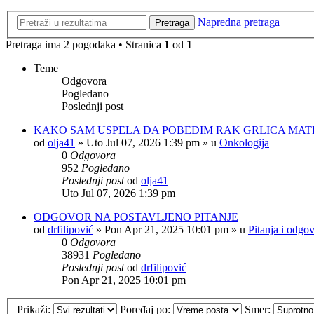
Napredna pretraga
Pretraga
Pretraga ima 2 pogodaka • Stranica
1
od
1
Teme
Odgovora
Pogledano
Poslednji post
KAKO SAM USPELA DA POBEDIM RAK GRLICA MAT
od
olja41
»
Uto Jul 07, 2026 1:39 pm
» u
Onkologija
0
Odgovora
952
Pogledano
Poslednji post
od
olja41
Uto Jul 07, 2026 1:39 pm
ODGOVOR NA POSTAVLJENO PITANJE
od
drfilipović
»
Pon Apr 21, 2025 10:01 pm
» u
Pitanja i odgov
0
Odgovora
38931
Pogledano
Poslednji post
od
drfilipović
Pon Apr 21, 2025 10:01 pm
Prikaži:
Poređaj po:
Smer: