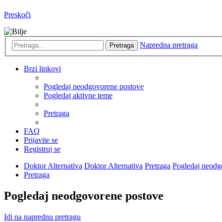
Preskoči
Napredna pretraga
Pretraga
Brzi linkovi
Pogledaj neodgovorene postove
Pogledaj aktivne teme
Pretraga
FAQ
Prijavite se
Registruj se
Doktor Alternativa
Doktor Alternativa
Pretraga
Pogledaj neodg
Pretraga
Pogledaj neodgovorene postove
Idi na naprednu pretragu