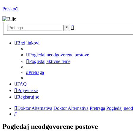
Preskoči
Napredna
Pretraga
pretraga
Brzi linkovi
Pogledaj neodgovorene postove
Pogledaj aktivne teme
Pretraga
FAQ
Prijavite se
Registruj se
Doktor Alternativa
Doktor Alternativa
Pretraga
Pogledaj neo
Pretraga
Pogledaj neodgovorene postove