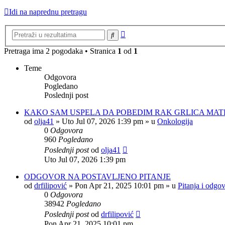
Idi na naprednu pretragu
Napredna
Pretraga
pretraga
Pretraga ima 2 pogodaka • Stranica
1
od
1
Teme
Odgovora
Pogledano
Poslednji post
KAKO SAM USPELA DA POBEDIM RAK GRLICA MAT
od
olja41
»
Uto Jul 07, 2026 1:39 pm
» u
Onkologija
0
Odgovora
960
Pogledano
Poslednji post
od
olja41
Uto Jul 07, 2026 1:39 pm
ODGOVOR NA POSTAVLJENO PITANJE
od
drfilipović
»
Pon Apr 21, 2025 10:01 pm
» u
Pitanja i odgov
0
Odgovora
38942
Pogledano
Poslednji post
od
drfilipović
Pon Apr 21, 2025 10:01 pm