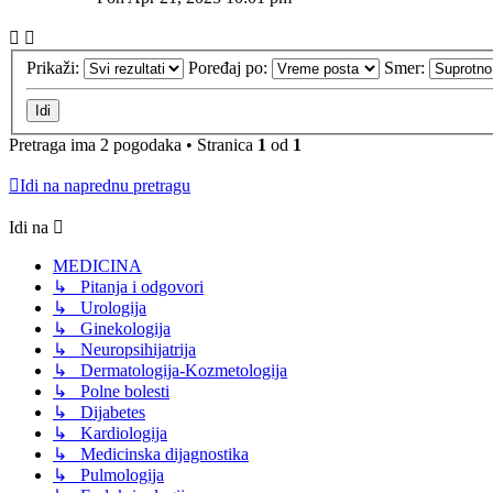
Prikaži:
Poređaj po:
Smer:
Pretraga ima 2 pogodaka • Stranica
1
od
1
Idi na naprednu pretragu
Idi na
MEDICINA
↳ Pitanja i odgovori
↳ Urologija
↳ Ginekologija
↳ Neuropsihijatrija
↳ Dermatologija-Kozmetologija
↳ Polne bolesti
↳ Dijabetes
↳ Kardiologija
↳ Medicinska dijagnostika
↳ Pulmologija