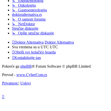
↳ Endokrinologija
↳ Onkologija
↳ Gastroenterologija
doktoralternativa.rs
↳ O samom forumu
↳ NetDoktor
Stručne diskusije
↳ Opšte stručne diskusije
Doktor Alternativa
Doktor Alternativa
Sva vremena su u UTC UTC
Obriši sve kolačiće boarda
Kontaktirajte nas
Pokreće ga
phpBB
® Forum Software © phpBB Limited
Prevod -
www.CyberCom.rs
Privatnost
|
Uslovi