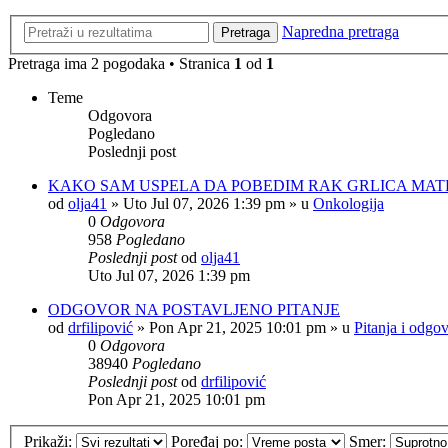
Napredna pretraga
Pretraga
Pretraga ima 2 pogodaka • Stranica
1
od
1
Teme
Odgovora
Pogledano
Poslednji post
KAKO SAM USPELA DA POBEDIM RAK GRLICA MAT
od
olja41
»
Uto Jul 07, 2026 1:39 pm
» u
Onkologija
0
Odgovora
958
Pogledano
Poslednji post
od
olja41
Uto Jul 07, 2026 1:39 pm
ODGOVOR NA POSTAVLJENO PITANJE
od
drfilipović
»
Pon Apr 21, 2025 10:01 pm
» u
Pitanja i odgov
0
Odgovora
38940
Pogledano
Poslednji post
od
drfilipović
Pon Apr 21, 2025 10:01 pm
Prikaži:
Poređaj po:
Smer: