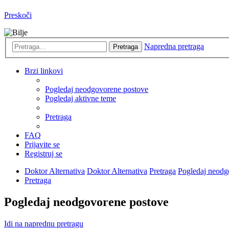
Preskoči
Napredna pretraga
Pretraga
Brzi linkovi
Pogledaj neodgovorene postove
Pogledaj aktivne teme
Pretraga
FAQ
Prijavite se
Registruj se
Doktor Alternativa
Doktor Alternativa
Pretraga
Pogledaj neodg
Pretraga
Pogledaj neodgovorene postove
Idi na naprednu pretragu