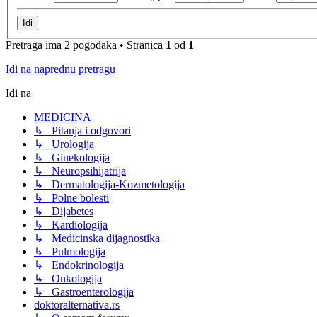
Pretraga ima 2 pogodaka • Stranica
1
od
1
Idi na naprednu pretragu
Idi na
MEDICINA
↳ Pitanja i odgovori
↳ Urologija
↳ Ginekologija
↳ Neuropsihijatrija
↳ Dermatologija-Kozmetologija
↳ Polne bolesti
↳ Dijabetes
↳ Kardiologija
↳ Medicinska dijagnostika
↳ Pulmologija
↳ Endokrinologija
↳ Onkologija
↳ Gastroenterologija
doktoralternativa.rs