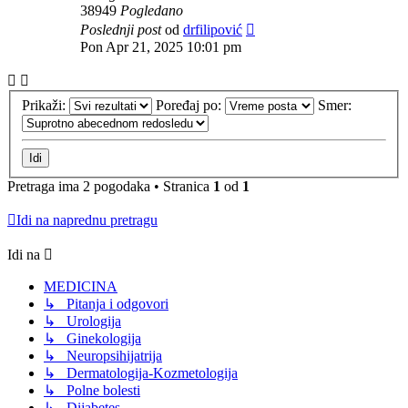
38949
Pogledano
Poslednji post
od
drfilipović
Pon Apr 21, 2025 10:01 pm
Prikaži:
Poređaj po:
Smer:
Pretraga ima 2 pogodaka • Stranica
1
od
1
Idi na naprednu pretragu
Idi na
MEDICINA
↳ Pitanja i odgovori
↳ Urologija
↳ Ginekologija
↳ Neuropsihijatrija
↳ Dermatologija-Kozmetologija
↳ Polne bolesti
↳ Dijabetes