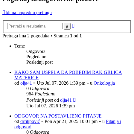
Idi na naprednu pretragu
Napredna
Pretraga
pretraga
Pretraga ima 2 pogodaka • Stranica
1
od
1
Teme
Odgovora
Pogledano
Poslednji post
KAKO SAM USPELA DA POBEDIM RAK GRLICA
MATERICE
od
olja41
»
Uto Jul 07, 2026 1:39 pm
» u
Onkologija
0
Odgovora
964
Pogledano
Poslednji post
od
olja41
Uto Jul 07, 2026 1:39 pm
ODGOVOR NA POSTAVLJENO PITANJE
od
drfilipović
»
Pon Apr 21, 2025 10:01 pm
» u
Pitanja i
odgovori
0
Odgovora