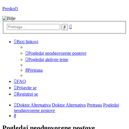
Preskoči
Napredna
Pretraga
pretraga
Brzi linkovi
Pogledaj neodgovorene postove
Pogledaj aktivne teme
Pretraga
FAQ
Prijavite se
Registruj se
Doktor Alternativa
Doktor Alternativa
Pretraga
Pogledaj
neodgovorene postove
Pretraga
Pogledaj neodgovorene postove