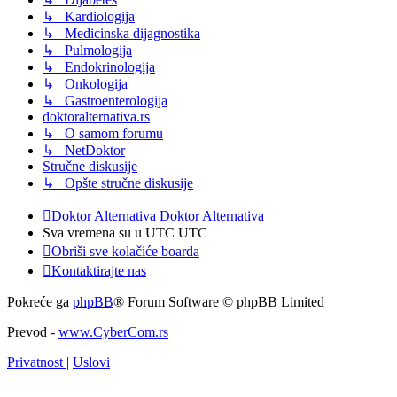
↳ Kardiologija
↳ Medicinska dijagnostika
↳ Pulmologija
↳ Endokrinologija
↳ Onkologija
↳ Gastroenterologija
doktoralternativa.rs
↳ O samom forumu
↳ NetDoktor
Stručne diskusije
↳ Opšte stručne diskusije
Doktor Alternativa
Doktor Alternativa
Sva vremena su u UTC UTC
Obriši sve kolačiće boarda
Kontaktirajte nas
Pokreće ga
phpBB
® Forum Software © phpBB Limited
Prevod -
www.CyberCom.rs
Privatnost
|
Uslovi