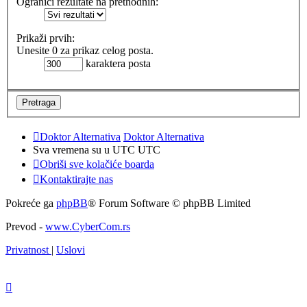
Ograniči rezultate na prethodnih:
Prikaži prvih:
Unesite 0 za prikaz celog posta.
karaktera posta
Doktor Alternativa
Doktor Alternativa
Sva vremena su u UTC UTC
Obriši sve kolačiće boarda
Kontaktirajte nas
Pokreće ga
phpBB
® Forum Software © phpBB Limited
Prevod -
www.CyberCom.rs
Privatnost
|
Uslovi