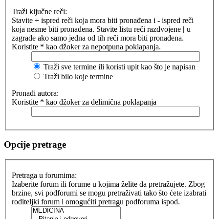
Traži ključne reči:
Stavite
+
ispred reči koja mora biti pronađena i
-
ispred reči
koja nesme biti pronađena. Stavite listu reči razdvojene
|
u
zagrade ako samo jedna od tih reči mora biti pronađena.
Koristite * kao džoker za nepotpuna poklapanja.
Traži sve termine ili koristi upit kao što je napisan
Traži bilo koje termine
Pronađi autora:
Koristite * kao džoker za delimična poklapanja
Opcije pretrage
Pretraga u forumima:
Izaberite forum ili forume u kojima želite da pretražujete. Zbog
brzine, svi podforumi se mogu pretraživati tako što ćete izabrati
roditeljki forum i omogućiti pretragu podforuma ispod.