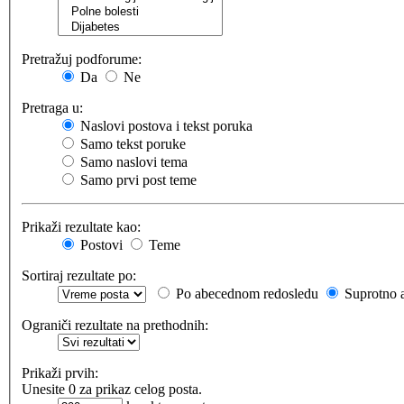
Pretražuj podforume:
Da
Ne
Pretraga u:
Naslovi postova i tekst poruka
Samo tekst poruke
Samo naslovi tema
Samo prvi post teme
Prikaži rezultate kao:
Postovi
Teme
Sortiraj rezultate po:
Po abecednom redosledu
Suprotno 
Ograniči rezultate na prethodnih:
Prikaži prvih:
Unesite 0 za prikaz celog posta.