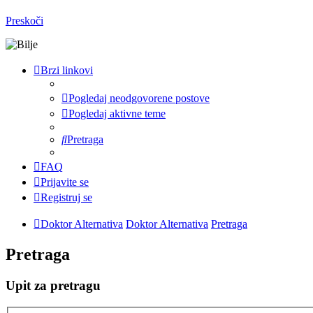
Preskoči
Brzi linkovi
Pogledaj neodgovorene postove
Pogledaj aktivne teme
Pretraga
FAQ
Prijavite se
Registruj se
Doktor Alternativa
Doktor Alternativa
Pretraga
Pretraga
Upit za pretragu