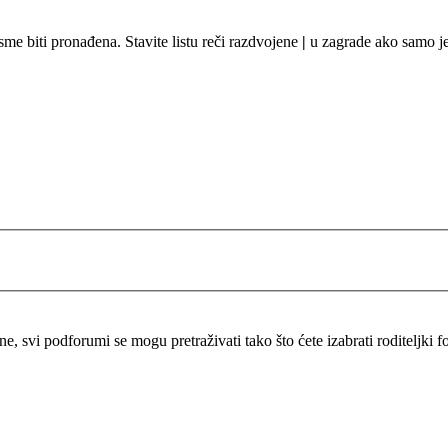
sme biti pronađena. Stavite listu reči razdvojene
|
u zagrade ako samo jed
ine, svi podforumi se mogu pretraživati tako što ćete izabrati roditeljk