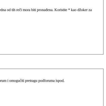
na od tih reči mora biti pronađena. Koristite * kao džoker za
i forum i omogućiti pretragu podforuma ispod.