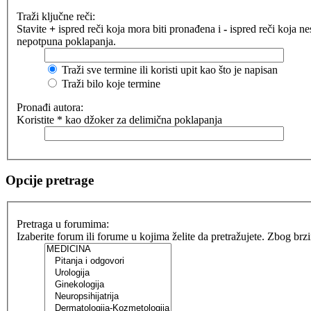
Traži ključne reči:
Stavite
+
ispred reči koja mora biti pronađena i
-
ispred reči koja ne
nepotpuna poklapanja.
Traži sve termine ili koristi upit kao što je napisan
Traži bilo koje termine
Pronađi autora:
Koristite * kao džoker za delimična poklapanja
Opcije pretrage
Pretraga u forumima:
Izaberite forum ili forume u kojima želite da pretražujete. Zbog brz